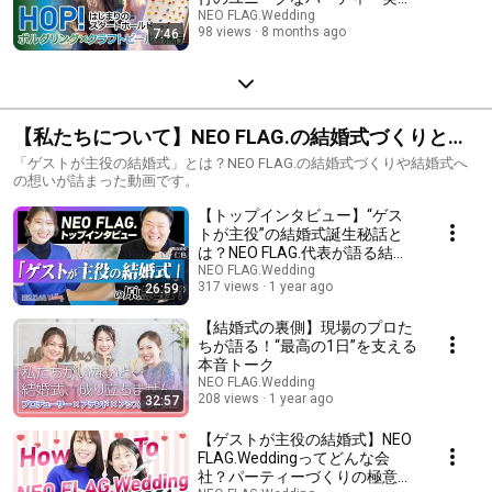
＜1.5次会＞
NEO FLAG.Wedding
98 views
8 months ago
7:46
【私たちについて】NEO FLAG.の結婚式づくりと
は？想いや大切にしていること
「ゲストが主役の結婚式」とは？NEO FLAG.の結婚式づくりや結婚式へ
の想いが詰まった動画です。
【トップインタビュー】“ゲス
トが主役”の結婚式誕生秘話と
は？NEO FLAG.代表が語る結婚
式への想い
NEO FLAG.Wedding
317 views
1 year ago
26:59
【結婚式の裏側】現場のプロた
ちが語る！“最高の1日”を支える
本音トーク
NEO FLAG.Wedding
208 views
1 year ago
32:57
【ゲストが主役の結婚式】NEO
FLAG.Weddingってどんな会
社？パーティーづくりの極意を