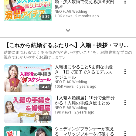
婚・少人数婚で使える演出実例
集🎉
NEO FLAG.Wedding
1.3K views
9 months ago
5:39
【これから結婚するふたりへ】入籍・挨拶・マリッ
ジブルー…結婚まわりのモヤモヤ解決！
結婚にまつわる“よくある悩み”や“迷いやすいこと”を、経験豊富なプロの
視点でわかりやすくお届けします♪
入籍後にやること&面倒な手続
き 1日で完了できるモデルス
ケジュール
NEO FLAG.Wedding
105K views
6 years ago
14:46
【入籍＆婚姻届】10分で全部分
かる！入籍の手続き総まとめ
NEO FLAG.Wedding
19K views
2 years ago
11:33
ウェディングプランナーが教え
る！マリッジブルーを打破する