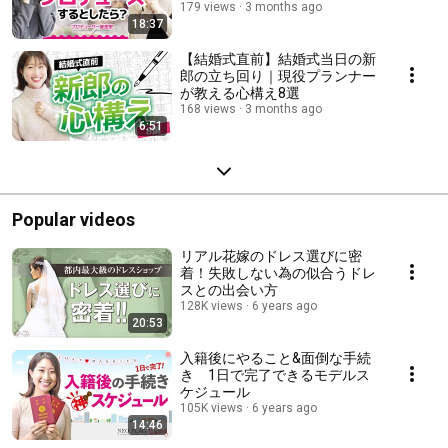
室】
179 views
3 months ago
18:37
【結婚式直前】結婚式当日の新
郎の立ち回り｜現役プランナー
が教える心構え8選
168 views
3 months ago
6:51
Popular videos
リアル花嫁のドレス選びに密
着！失敗しない為の似合うドレ
スとの出会い方
128K views
6 years ago
20:53
入籍後にやること&面倒な手続
き 1日で完了できるモデルス
ケジュール
105K views
6 years ago
14:46