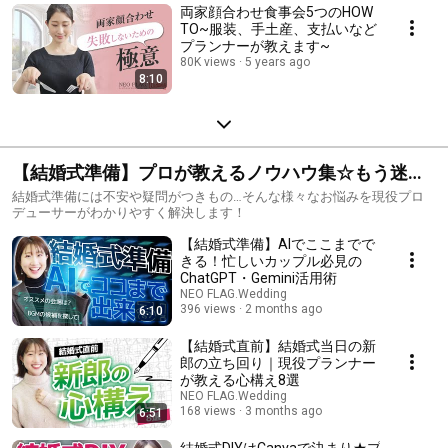
両家顔合わせ食事会5つのHOW
TO~服装、手土産、支払いなど
プランナーが教えます~
80K views
5 years ago
8:10
【結婚式準備】プロが教えるノウハウ集☆もう迷わ
ないマナーや段取りまとめ
結婚式準備には不安や疑問がつきもの…そんな様々なお悩みを現役プロ
デューサーがわかりやすく解決します！
【結婚式準備】AIでここまでで
きる！忙しいカップル必見の
ChatGPT・Gemini活用術
NEO FLAG.Wedding
396 views
2 months ago
6:10
【結婚式直前】結婚式当日の新
郎の立ち回り｜現役プランナー
が教える心構え8選
NEO FLAG.Wedding
168 views
3 months ago
6:51
結婚式DIYはCanvaで決まり★プ