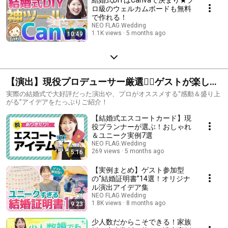
ロ級のウェルカムボードも無料
で作れる！
NEO FLAG.Wedding
1.1K views
5 months ago
10:49
【演出】現役プロデューサー厳選🙋‍♀️ゲストが楽しめ
る最新結婚式演出
実際の結婚式で大好評だった演出や、プロがオススメする“感動＆盛り上
がる”アイデアをたっぷりご紹介！
【結婚式エスコートカード】現
役プランナーが選ぶ！おしゃれ
＆ユニーク実例7選
NEO FLAG.Wedding
269 views
5 months ago
5:16
【実例まとめ】ゲスト参加型
の“結婚証明書”14選！オリジナ
ル演出アイデア集
NEO FLAG.Wedding
1.8K views
8 months ago
9:23
少人数だからこそできる！家族