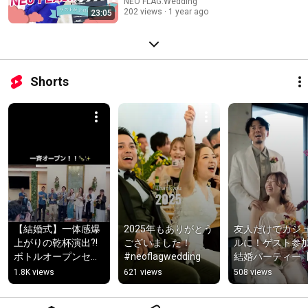
語ります
NEO FLAG.Wedding
202 views
1 year ago
23:05
Shorts
【結婚式】一体感爆
2025年もありがとう
友人だけでカジ
上がりの乾杯演出?!
ございました！ 
ルに！ゲスト参
ボトルオープンセレ
#neoflagwedding
結婚パーティー【
モニー🍾
秒ハイライト】
1.8K views
621 views
508 views