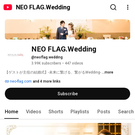
NEO FLAG.Wedding
NEO FLAG.Wedding
@neoflag.wedding
3.99K subscribers
•
447 videos
【ゲストが主役の結婚式】-未来に繋げる、繋がるWedding- 
...more
neo-flag.com
and 4 more links
Subscribe
Home
Videos
Shorts
Playlists
Posts
Search