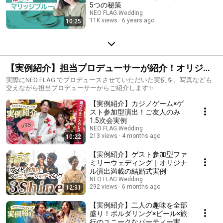
5つの秘策
NEO FLAG.Wedding
11K views
6 years ago
10:25
【実例紹介】担当プロデューサーが紹介！オリジナ
ルウェディング実例紹介
実際にNEO FLAG.でプロデュースさせていただいた実例を、写真なども
交えながら担当プロデューサーからご紹介します✨
【実例紹介】カジノゲーム×ゲ
スト参加型演出！ご友人のみ
1.5次会実例
NEO FLAG.Wedding
213 views
4 months ago
10:22
【実例紹介】ゲスト参加型ファ
ミリーウェディング｜オリジナ
ル演出満載の結婚式実例
NEO FLAG.Wedding
292 views
6 months ago
12:31
【実例紹介】二人の趣味を全部
盛り！ボルダリング×ビール×旅
行のユニークなパーティー実例