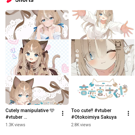
Cutely manipulative 🩵 
Too cute!! #vtuber 
#vtuber 
#Otokoimiya Sakuya
#OtokomiyaSakuya
1.3K views
2.8K views