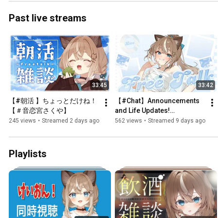
Past live streams
33:45
33:42
【#朝活 】ちょっとだけね！
【#Chat】Announcements 
【＃音恋宮さくや】
and Life Updates!
【#OtokomiyaSakuya】
245 views
•
Streamed 2 days ago
562 views
•
Streamed 9 days ago
Playlists