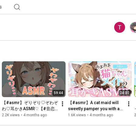
s
59:44
24:30
【#asmr】ぞりぞり♡ぞわぞ
【#asmr】A cat maid will 
わ♡耳かきASMR♡【#音恋
sweetly pamper you with an 
宮さくや】
ear cleaning situation 
2.2K views
•
4 months ago
1.6K views
•
4 months ago
voice【#Otokomiya Saku】