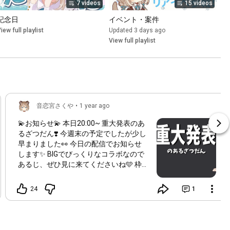
7 videos
15 videos
記念日
イベント・案件
iew full playlist
Updated 3 days ago
View full playlist
音恋宮さくや
•
1 year ago
💫お知らせ💫 本日
20:00
~ 重大発表のあ
るざつだん❣️ 今週末の予定でしたが少し
早まりました👀 今日の配信でお知らせ
します✨️ BIGでびっくりなコラボなので
あるじ、ぜひ見に来てくださいね🩵 枠
は夜に立てます🌙*.｡★*ﾟ
24
1