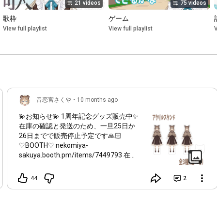
21 videos
75 videos
歌枠
ゲーム
View full playlist
View full playlist
V
音恋宮さくや
•
10 months ago
💫お知らせ💫 1周年記念グッズ販売中✨️
在庫の確認と発送のため、一旦25日か
26日までで販売停止予定です🙏🏻
♡BOOTH♡ nekomiya-
sakuya.booth.pm/items/7449793 在
庫、コンプセットはあと2個、その他残
り1個のものもありますのでご注意くだ
44
2
さい❣️