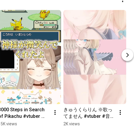
3000 Steps in Search 
きゅうくらりん ※歌っ
of Pikachu #vtuber 
てません #vtuber #音恋
#pokemon 
宮さくや
15K views
2K views
#pokemonfirered 