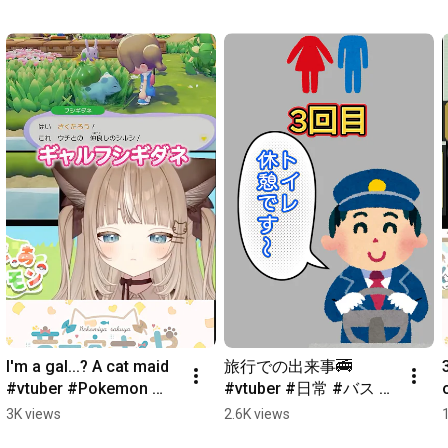
I'm a gal...? A cat maid 
旅行での出来事🚎 
#vtuber #Pokemon 
#vtuber #日常 #バス #
#Cutout 
音恋宮さくや
3K views
2.6K views
#PokoaPokemon