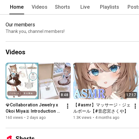
Home
Videos
Shorts
Live
Playlists
Post
Our members
Thank you, channel members!
Videos
8:48
17:17
💎Collaboration Jewelry x 
【#asmr】マッサージ・ジェ
Okoi Miya🎀 Introduction 
ルボール【#音恋宮さくや】
Video
160 views
•
2 days ago
1.3K views
•
4 months ago
Shorts