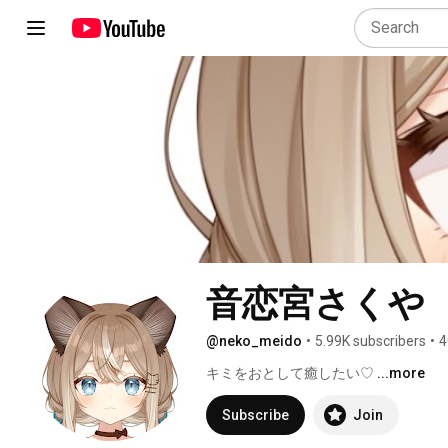
音恋宮さくや
@neko_meido
•
5.99K subscribers
•
4
キミをおとして癒したい♡ 
...more
Subscribe
Join