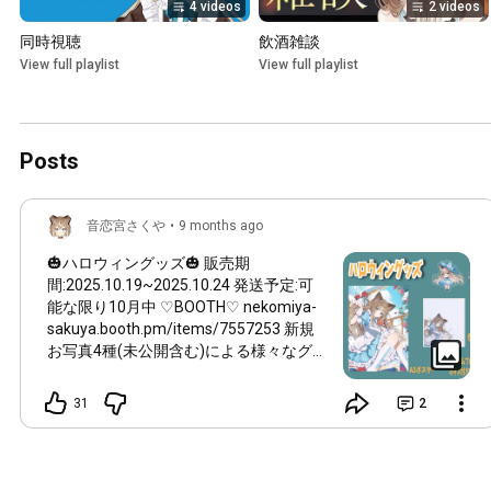
4 videos
2 videos
同時視聴
飲酒雑談
View full playlist
View full playlist
Posts
音恋宮さくや
•
9 months ago
🎃ハロウィングッズ🎃 販売期
間:2025.10.19~2025.10.24 発送予定:可
能な限り10月中 ♡BOOTH♡ nekomiya-
sakuya.booth.pm/items/7557253 新規
お写真4種(未公開含む)による様々なグ
ッズが盛りだくさん✨️ メスガキ・小悪魔
に罵られるボイス付きブロマイドがある
31
2
とかないとか🤔 ぜひチェックしてくだ
さい🩵