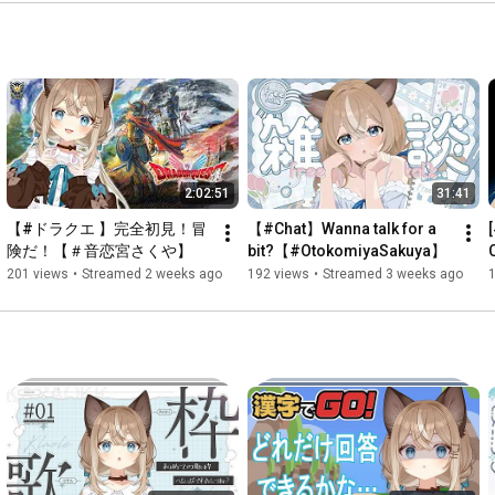
2:02:51
31:41
【#ドラクエ 】完全初見！冒
【#Chat】Wanna talk for a 
険だ！【＃音恋宮さくや】
bit?【#OtokomiyaSakuya】
201 views
•
Streamed 2 weeks ago
192 views
•
Streamed 3 weeks ago