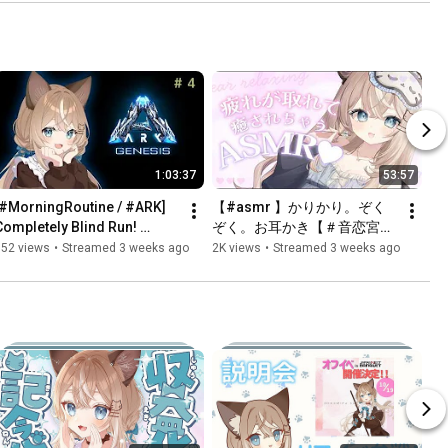
#pikachu #clip
1:03:37
53:57
[#MorningRoutine / #ARK] 
【#asmr 】かりかり。ぞく
Completely Blind Run! 
ぞく。お耳かき【＃音恋宮さ
Aiming for the big island on 
くや】
152 views
•
Streamed 3 weeks ago
2K views
•
Streamed 3 weeks ago
the new map, Genesis ...