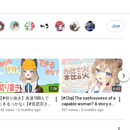
Join
7:28
6:42
【#切り抜き】友達100人で
[#Clip] The sashisuseso of a 
っきるっかな♪【#音恋宮さく
capable woman? A story of 
や】
a cat maid's unrequited 
242 views
•
5 months ago
207 views
•
5 months ago
love...? [#Otokoim...