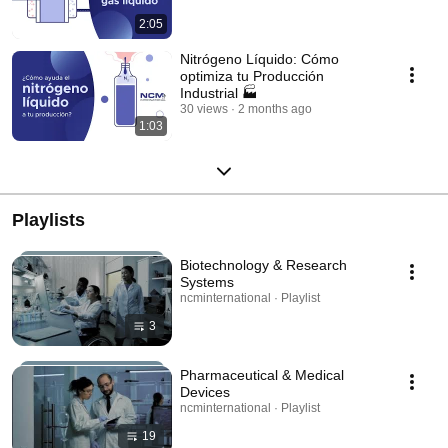
2:05
Nitrógeno Líquido: Cómo
optimiza tu Producción
Industrial 🏭
30 views
2 months ago
1:03
Playlists
Biotechnology & Research
Systems
ncminternational · Playlist
3
Pharmaceutical & Medical
Devices
ncminternational · Playlist
19