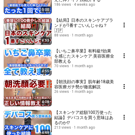
186 views
4 weeks ago
5:00
【結局】日本のスキンケアブラ
ンドが1番すごいんじゃね？
🇯🇵
88 views
1 month ago
4:53
【いちご鼻卒業】有料級‼️効果
を感じたスキンケア.美容医療全
部教える
70 views
1 month ago
4:55
【朝洗顔の事実】肌年齢18歳美
容医療ガチ勢が徹底解説
26 views
1 month ago
4:08
【スキンケア総額100万使った
結論】デパコスを買う意味はあ
るのか⁉️
213 views
1 month ago
4:49