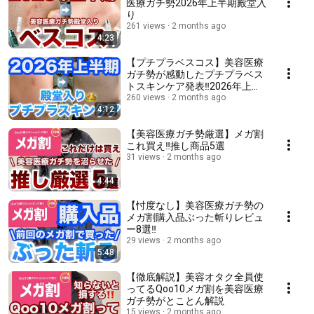
医療ガチ勢2026年上半期殿堂入
り
261 views
2 months ago
4:23
【プチプラベスコス】美容医療
ガチ勢が感動したプチプラベス
トスキンケア発表‼️2026年上半
期‼️
260 views
2 months ago
4:12
【美容医療ガチ勢厳選】メガ割
これ買え‼️推し商品5選
31 views
2 months ago
4:44
【忖度なし】美容医療ガチ勢の
メガ割購入品ぶった斬りレビュ
ー8選‼️
29 views
2 months ago
5:48
【徹底解説】美容オタク全員使
ってるQoo10メガ割を美容医療
ガチ勢がとことん解説
15 views
2 months ago