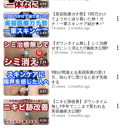
4:05
【美容医療ガチ勢】100万かけ
てようやく辿り着いた神！ガ
チ！一軍スキンケア紹介🌟⋆꙳
74 views
2 months ago
3:49
【ダウンタイム無し】シミ治療
せずにシミ消えた⁉️施術大公開‼️
1.2K views
2 months ago
3:46
9割が間違える美容医療の受け
方。知らずに受けると必ず失敗
する
32 views
2 months ago
3:42
【ニキビ跡改善】ダウンタイム
無し‼️半年でここまで変われる
美容施術大公開‼️
1K views
3 months ago
4:59