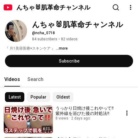
んちゃ🐰肌革命チャンネル
んちゃ🐰肌革命チャンネル
@ncha_0718
84 subscribers
•
82 videos
『 月1美容医療×スキンケア 』 
...more
Subscribe
Videos
Search
Latest
Popular
Oldest
うっかり日焼け後これやって‼️
紫外線を浴びた後の対処法‼️
8 views
2 days ago
4:11