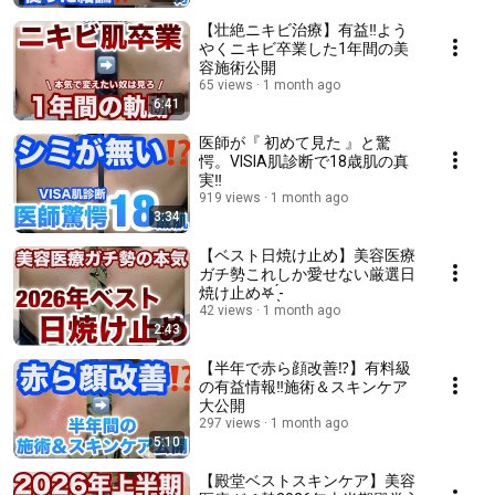
【壮絶ニキビ治療】有益‼️よう
やくニキビ卒業した1年間の美
容施術公開
65 views
1 month ago
6:41
医師が『 初めて見た 』と驚
愕。VISIA肌診断で18歳肌の真
実‼️
919 views
1 month ago
3:34
【ベスト日焼け止め】美容医療
ガチ勢これしか愛せない厳選日
焼け止め‎‎𖤐 ̖́-‬
42 views
1 month ago
2:43
【半年で赤ら顔改善⁉️】有料級
の有益情報‼️施術＆スキンケア
大公開
297 views
1 month ago
5:10
【殿堂ベストスキンケア】美容