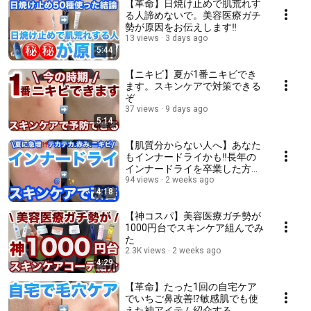
【革命】日焼け止めで肌荒れす
る人諦めないで。美容医療ガチ
勢が原因をお伝えします‼️
13 views
3 days ago
5:44
【ニキビ】夏が1番ニキビでき
ます。スキンケアで対策できる
ぞ
37 views
9 days ago
5:14
【肌質分からない人へ】あなた
もインナードライかも‼️長年の
インナードライを卒業した方法
を伝授‼️
94 views
2 weeks ago
4:18
【神コスパ】美容医療ガチ勢が
1000円台でスキンケア組んでみ
た
2.3K views
2 weeks ago
4:29
【革命】たった1回の自宅ケア
でいちご鼻改善⁉️敏感肌でも使
えた神アイテム紹介する