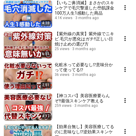
【いちご鼻消滅】まさかのスキ
ンケアで毛穴撃退した🥹肌課金
100万人生1感動した商品
4.1K views
3 months ago
4:33
【紫外線の真実】紫外線でニキ
ビ.毛穴が悪化はガチ‼️正しい日
焼け止めの選び方
25 views
3 months ago
6:11
化粧水って必要なし⁉️意味分か
って使ってる⁉️
36 views
3 months ago
2:51
【神コスパ】美容医療要らん
ぞ‼️最強スキンケア教える
259 views
3 months ago
4:17
【効果台無し】美容医療してる
のに意味なし⁉️逆効果スキンケ