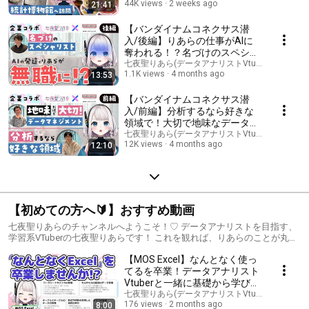
44K views
2 weeks ago
21:41
【七夜聖りあら】#Vtuber #総
務省統計局 #統計博物館 #コラ
ボ #統計の歴史
【バンダイナムコネクサス潜
入/後編】りあらの仕事がAIに
奪われる！？名づけのスペシャ
リストから学ぶデータアナリス
七夜聖りあら(データアナリストVtuber)
1.1K views
4 months ago
13:53
トの未来✨
【バンダイナムコネクサス潜
入/前編】分析するなら好きな
領域で！大切で地味なデータマ
ネジメントと足跡から探るファ
七夜聖りあら(データアナリストVtuber)
12K views
4 months ago
12:10
ンの心💖
【初めての方へ🔰】おすすめ動画
七夜聖りあらのチャンネルへようこそ！♡ データアナリストを目指す、
学習系VTuberの七夜聖りあらです！ これを観れば、りあらのことが丸分
かり！！ 初々しいりあらも観れちゃうかも...😳
【MOS Excel】なんとなく使っ
てるを卒業！データアナリスト
Vtuberと一緒に基礎から学び直
そっ💻✨#七夜聖りあら
七夜聖りあら(データアナリストVtuber)
176 views
2 months ago
8:00
#Vtuber #MOS #Excel #資格 #