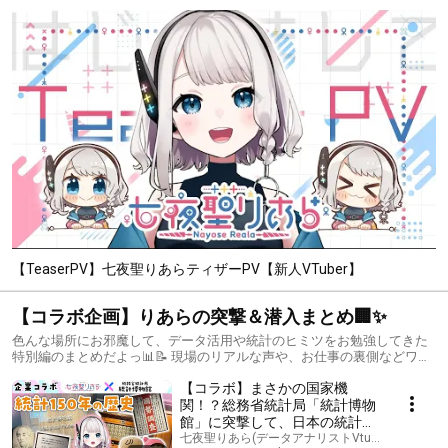
【TeaserPV】七夜聖りあらティザーPV【新人VTuber】
【コラボ企画】りあらの突撃＆潜入まとめ🏢✨
色んな場所にお邪魔して、データ活用や統計のヒミツをお勉強してきた
特別編のまとめだよっ📊📝 現場のリアルな声や、お仕事の裏側などワク
ワクする情報がてんこ盛り！👀 りあらと一緒に、データの世界を楽しく
【コラボ】まさかの国家機
学んでいこーっ！💻
関！？総務省統計局「統計博物
館」に突撃して、日本の統計
150年の歴史を学んできた！
七夜聖りあら(データアナリストVtuber)