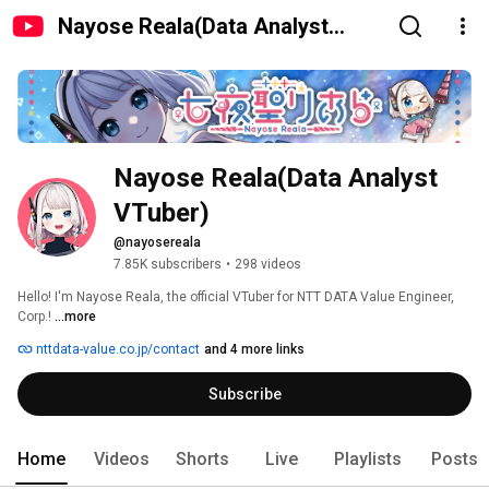
Nayose Reala(Data Analyst
VTuber)
Nayose Reala(Data Analyst 
VTuber)
@nayosereala
7.85K subscribers
•
298 videos
Hello! I'm Nayose Reala, the official VTuber for NTT DATA Value Engineer, 
Corp.! 
...more
nttdata-value.co.jp/contact
and 4 more links
Subscribe
Home
Videos
Shorts
Live
Playlists
Posts