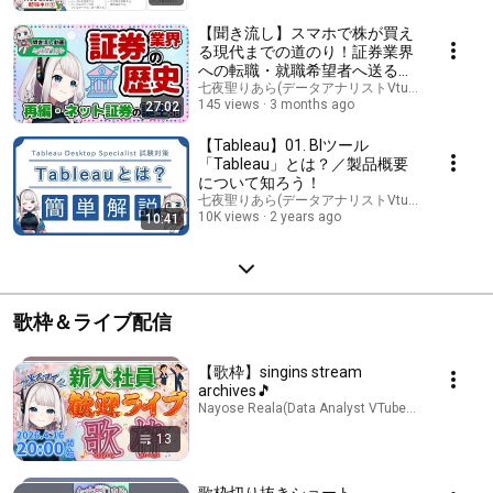
大人の学び直し
【聞き流し】スマホで株が買え
る現代までの道のり！証券業界
への転職・就職希望者へ送る、
知っておきたい再編の歴史大解
七夜聖りあら(データアナリストVtuber)
145 views
3 months ago
27:02
剖👀🚀
【Tableau】01. BIツール
「Tableau」とは？／製品概要
について知ろう！
七夜聖りあら(データアナリストVtuber)
10K views
2 years ago
10:41
歌枠＆ライブ配信
【歌枠】singins stream
archives🎵
Nayose Reala(Data Analyst VTuber) · Playlist
13
歌枠切り抜きショート