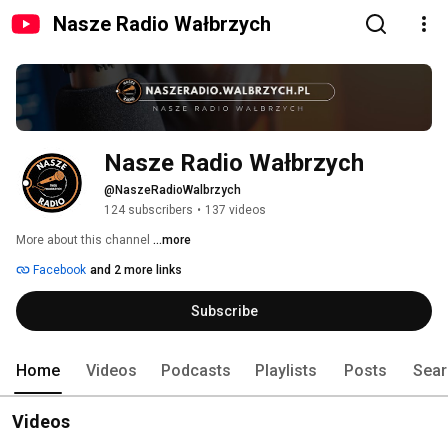
Nasze Radio Wałbrzych
Nasze Radio Wałbrzych
@NaszeRadioWalbrzych
124 subscribers
•
137 videos
More about this channel
...more
Facebook
and 2 more links
Subscribe
Home
Videos
Podcasts
Playlists
Posts
Sear
Videos