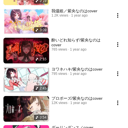
2:19
我儘姫／紫央なのはcover
1.2K views
1 year ago
3:09
酔いどれ知らず/紫央なのは
cover
765 views
1 year ago
2:15
ヨワネハキ/紫央なのはcover
795 views
1 year ago
2:45
プロポーズ/紫央なのはcover
12K views
1 year ago
3:54
ダーリンダンス／cover