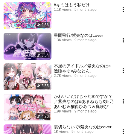
#キミはもう私だけ
1.1K views
5 months ago
2:56
星間飛行/紫央なのはcover
1.3K views
9 months ago
3:54
不屈のアイドル／紫央なのは×
透睡やゆ×みなとん。
2.7K views
9 months ago
3:55
かわいいだけじゃだめですか？
／紫央なのは&あまねもも&姫乃
あいむ＆猫街ひみつ＆庭咲ぴよ
＆魔城ひなの
1.9K views
9 months ago
4:20
裏切らないで/紫央なのはcover
1K views
9 months ago