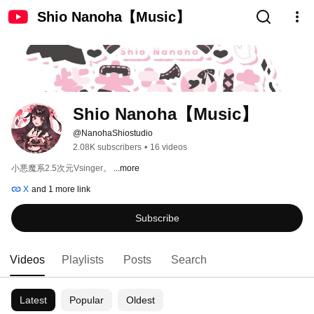
Shio Nanoha【Music】
Shio Nanoha【Music】
@NanohaShiostudio
2.08K subscribers
•
16 videos
小悪魔系2.5次元Vsinger。 
...more
X
and 1 more link
Subscribe
Videos
Playlists
Posts
Search
Latest
Popular
Oldest