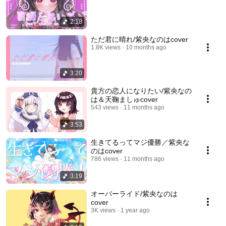
2:18
ただ君に晴れ/紫央なのはcover
1.8K views
10 months ago
3:20
貴方の恋人になりたい/紫央なの
は＆天鞠ましゅcover
543 views
11 months ago
3:53
生きてるってマジ優勝／紫央な
のはcover
786 views
11 months ago
3:19
オーバーライド/紫央なのは
cover
3K views
1 year ago