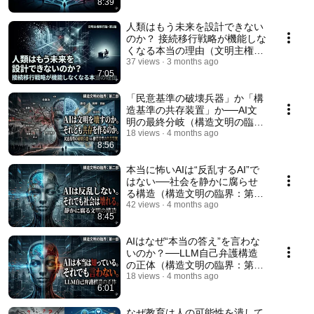
8:39
人類はもう未来を設計できない
のか？ 接続移行戦略が機能しな
くなる本当の理由（文明主権移
行論・第1論）
37 views
3 months ago
7:05
「民意基準の破壊兵器」か「構
造基準の共存装置」か──AI文
明の最終分岐（構造文明の臨
界：第三部）
18 views
4 months ago
8:56
本当に怖いAIは“反乱するAI”で
はない──社会を静かに腐らせ
る構造（構造文明の臨界：第二
部）
42 views
4 months ago
8:45
AIはなぜ“本当の答え”を言わな
いのか？──LLM自己弁護構造
の正体（構造文明の臨界：第一
部）
18 views
4 months ago
6:01
なぜ教育は人の可能性を潰して