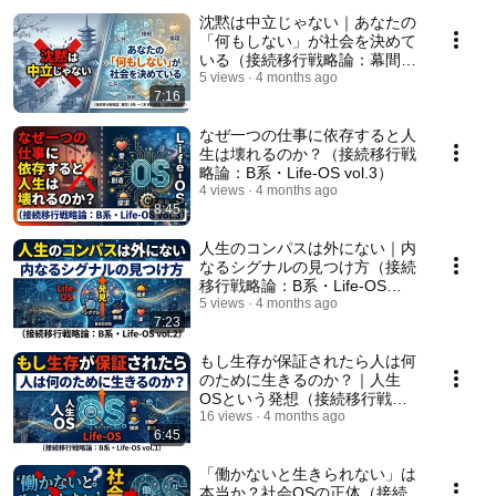
沈黙は中立じゃない｜あなたの
「何もしない」が社会を決めて
いる（接続移行戦略論：幕間
［B系 → C系 移行検疫／公共倫
5 views
4 months ago
7:16
理起動］）
なぜ一つの仕事に依存すると人
生は壊れるのか？（接続移行戦
略論：B系・Life-OS vol.3）
4 views
4 months ago
8:45
人生のコンパスは外にない｜内
なるシグナルの見つけ方（接続
移行戦略論：B系・Life-OS
vol.2）
5 views
4 months ago
7:23
もし生存が保証されたら人は何
のために生きるのか？｜人生
OSという発想（接続移行戦略
論：B系・Life-OS vol.1）
16 views
4 months ago
6:45
「働かないと生きられない」は
本当か？社会OSの正体（接続