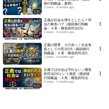
移行戦略論：幕間）
3 views
4 months ago
6:36
正義が社会を壊すとしたら？司
法の根本バグ（接続移行戦略
論：Ａ系・構造的司法OS-
vol.3）
2 views
4 months ago
8:07
正義の限界、その先へ｜社会免
疫としての司法OS（接続移行
戦略論：Ａ系・構造的司法OS-
vol.2）
3 views
4 months ago
11:20
正義では社会は守れない｜構造
的司法OSという発想（接続移
行戦略論：Ａ系・構造的司法
OS-vol.1）
5 views
4 months ago
8:13