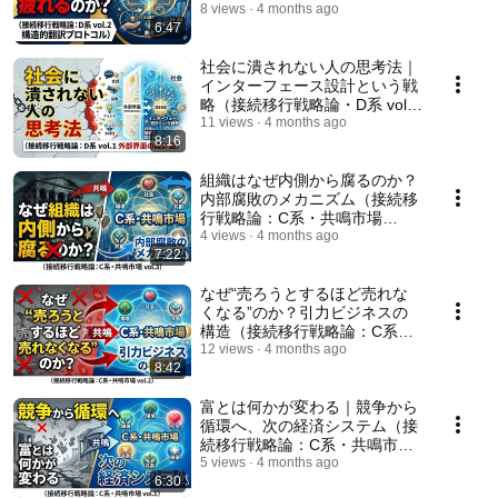
構造的翻訳プロトコル）
8 views
4 months ago
6:47
社会に潰されない人の思考法｜
インターフェース設計という戦
略（接続移行戦略論・D系 vol.1
外部界面の設計図）
11 views
4 months ago
8:16
組織はなぜ内側から腐るのか？
内部腐敗のメカニズム（接続移
行戦略論：C系・共鳴市場
vol.3）
4 views
4 months ago
7:22
なぜ“売ろうとするほど売れな
くなる”のか？引力ビジネスの
構造（接続移行戦略論：C系・
共鳴市場 vol.2）
12 views
4 months ago
8:42
富とは何かが変わる｜競争から
循環へ、次の経済システム（接
続移行戦略論：C系・共鳴市場
vol.1）
5 views
4 months ago
6:30