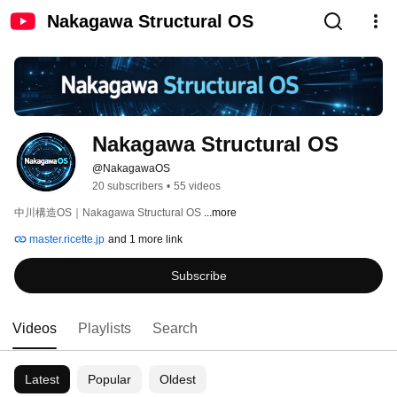
Nakagawa Structural OS
Nakagawa Structural OS
@NakagawaOS
20 subscribers
•
55 videos
中川構造OS｜Nakagawa Structural OS 
...more
master.ricette.jp
and 1 more link
Subscribe
Videos
Playlists
Search
Latest
Popular
Oldest