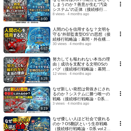
しまうのか？善意が生む“汚染
システム”の正体（接続移行戦
略論：E系）
8 views
4 months ago
8:00
人間の心を信用するな？文明を
守る“外部監査型OS”の思想（接
続移行戦略論：幕間・外在構造
監査としての易経）
30 views
4 months ago
5:57
努力しても報われない本当の理
由｜成功を支配する文明OSの
バグ（接続移行戦略論：幕間・
文明の構造的移行戦略）
12 views
4 months ago
8:28
なぜ新しい発想は骨抜きにされ
るのか？システムに勝つ唯一の
戦略（接続移行戦略論・D系
vol.3 クリーンルーム理論）
3 views
4 months ago
8:19
なぜ優しい人ほど社会で疲れる
のか？OS翻訳という生存戦略
（接続移行戦略論・D系 vol.2