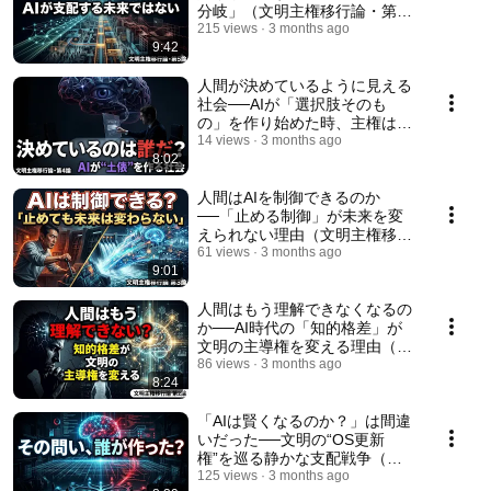
分岐」（文明主権移行論・第5
論）
215 views
3 months ago
9:42
人間が決めているように見える
社会──AIが「選択肢そのも
の」を作り始めた時、主権はど
こへ行くのか（文明主権移行
14 views
3 months ago
8:02
論・第4論）
人間はAIを制御できるのか
──「止める制御」が未来を変
えられない理由（文明主権移行
論・第3論）
61 views
3 months ago
9:01
人間はもう理解できなくなるの
か──AI時代の「知的格差」が
文明の主導権を変える理由（文
明主権移行論・第2論）
86 views
3 months ago
8:24
「AIは賢くなるのか？」は間違
いだった──文明の“OS更新
権”を巡る静かな支配戦争（文
明主権移行論 第2論）
125 views
3 months ago