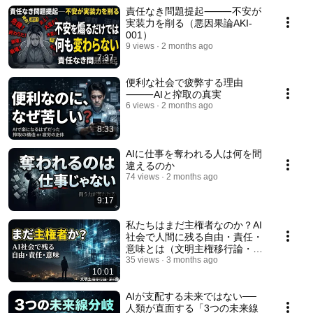
責任なき問題提起⸻不安が
実装力を削る（悪因果論AKI-
001）
9 views
2 months ago
7:37
便利な社会で疲弊する理由
⸻AIと搾取の真実
6 views
2 months ago
8:33
AIに仕事を奪われる人は何を間
違えるのか
74 views
2 months ago
9:17
私たちはまだ主権者なのか？AI
社会で人間に残る自由・責任・
意味とは（文明主権移行論・第
6論）
35 views
3 months ago
10:01
AIが支配する未来ではない──
人類が直面する「3つの未来線