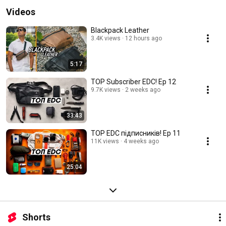
Videos
Blackpack Leather
3.4K views
12 hours ago
5:17
TOP Subscriber EDC! Ep 12
9.7K views
2 weeks ago
33:43
TOP EDC підписників! Ep 11
11K views
4 weeks ago
25:04
Shorts