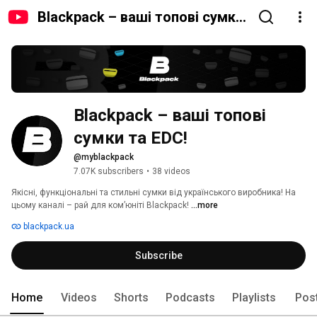
Blackpack – ваші топові сумки
та EDC!
Blackpack – ваші топові 
сумки та EDC!
@myblackpack
7.07K subscribers
•
38 videos
Якісні, функціональні та стильні сумки від українського виробника! На 
цьому каналі – рай для комʼюніті Blackpack! 
...more
blackpack.ua
Subscribe
Home
Videos
Shorts
Podcasts
Playlists
Pos