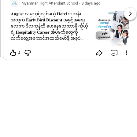
Myanmar Flight Attendant School
•
8 days ago
𝐀𝐮𝐠𝐮𝐬𝐭 လမှာ ဖွင့်လှစ်မယ့် 𝐇𝐨𝐭𝐞𝐥 အတန်း
အတွက် 𝐄𝐚𝐫𝐥𝐲 𝐁𝐢𝐫𝐝 𝐃𝐢𝐬𝐜𝐨𝐮𝐧𝐭 အခွင့်အရေး
လေးက ဒီလကုန်ထိ ပေးနေသေးတာမို့ ကိုယ့်
ရဲ့ 𝐇𝐨𝐬𝐩𝐢𝐭𝐚𝐥𝐢𝐭𝐲 𝐂𝐚𝐫𝐞𝐞𝐫 အိပ်မက်တွေကို
လက်တွေ့အကောင်အထည်ဖော်ဖို့ အခုပဲ
စတင်ပြင်ဆင်လိုက်တော့နော်။
#mfas
#myanmarflightattendantschool
4
#HospitalityCareer
#earlybird
#Discounts