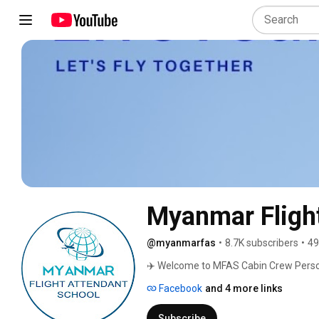
Myanmar Fligh
@myanmarfas
•
8.7K subscribers
•
49
✈️ Welcome to MFAS Cabin Crew Person
Facebook
and 4 more links
Subscribe