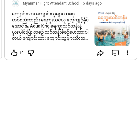
Myanmar Flight Attendant School
•
5 days ago
Link : 
https://www.youtube.com/watch?v=q0fqx...
ကျောင်းသား ကျောင်းသူများ တစ်စု
Copyright Disclaimer Under Section 107 of the Copyright Act 
တစ်စည်းတည်း ရေကူးသင်ယူ လေ့ကျင့်နိုင်
1976, allowance is made for "fair use" for purposes such as 
အောင် 🏊 Aqua King ရေကူးသင်တန်းနဲ့
criticism, comment, news reporting, teaching, scholarship, and 
ပူးပေါင်းပြီး လစဉ် သင်တန်းစီစဉ်ပေးထားပါ
research. Fair use is a use permitted by copyright statute that 
တယ် ကျောင်းသား ကျောင်းသူများသီးသန့်
might otherwise be infringing. Non-profit, educational or 
ပါ MFAS က Batch Mate သူငယ်ချင်းတွေနဲ့
personal use tips the balance in favor of fair use.
အတူတူ တခါတည်း ရေကူးပါ သင်နိုင်ပါပြီ
10
🥰✨
#mfas
#swimmingclub
#caincrew
#aviation