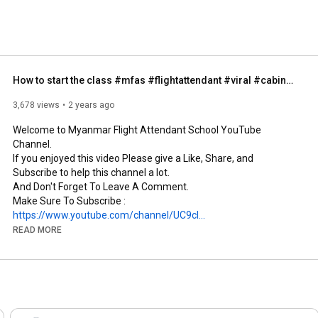
How to start the class #mfas #flightattendant #viral #cabincrew #training #trending
3,678 views
2 years ago
Welcome to Myanmar Flight Attendant School YouTube 
Channel.

If you enjoyed this video Please give a Like, Share, and 
Subscribe to help this channel a lot.

And Don't Forget To Leave A Comment.

Make Sure To Subscribe : 
https://www.youtube.com/channel/UC9cl...
#flightattendant
#mfas
#​လေယာဥ်​မောင်မယ်
READ MORE
Disclaimer

This video is not the original video of this channel.

Intention of reuploading this video is only educational purpose. 

Credit

Original Creator :  @margotindubai  
