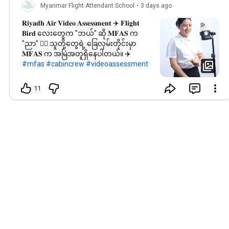
Myanmar Flight Attendant School
•
3 days ago
𝐑𝐢𝐲𝐚𝐝𝐡 𝐀𝐢𝐫 𝐕𝐢𝐝𝐞𝐨 𝐀𝐬𝐬𝐞𝐬𝐬𝐦𝐞𝐧𝐭 ✈️ 𝐅𝐥𝐢𝐠𝐡𝐭
𝐁𝐢𝐫𝐝 လေးတွေက "ဘယ်" ဆို 𝐌𝐅𝐀𝐒 က
"ညာ" 🚶‍♀ သူတို့တွေရဲ့ ခြေလှမ်းတိုင်းမှာ
𝐌𝐅𝐀𝐒 က အမြဲအတူရှိနေပါတယ်။ ✈️
#mfas
#cabincrew
#videoassessment
11