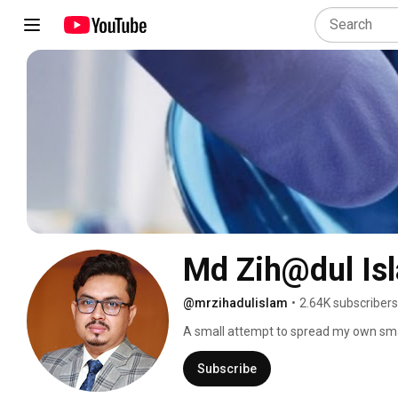
Md Zih@dul Is
@mrzihadulislam
•
2.64K subscribers
A small attempt to spread my own sma
Subscribe