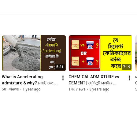
5:31
7:19
What is Accelerating 
CHEMICAL ADMIXTURE vs 
ঢ
admixture & why? ঢালাই দ্রুত 
CEMENT | যে সিমেন্ট ঢালাইয়ে 
জমাট বাধা!
কেমিক্যালের কাজ করে!
501 views
•
1 year ago
14K views
•
3 years ago