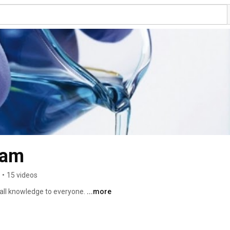
lam
•
15 videos
ll knowledge to everyone. 
...more