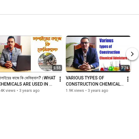
5:55
7:28
ালাইয়ের কাজে কি কেমিক্যাল?।WHAT 
VARIOUS TYPES OF 
CHEMICALS ARE USED IN 
CONSTRUCTION CHEMICAL 
CONCRETE?
ADMIXTURE
54K views
•
3 years ago
1.9K views
•
3 years ago