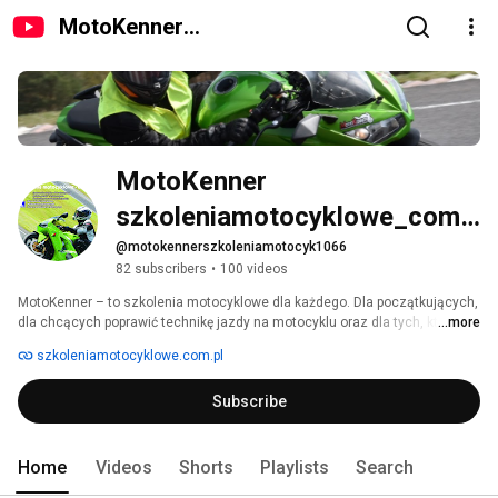
MotoKenner
szkoleniamotocyklowe_com_pl
MotoKenner 
szkoleniamotocyklowe_com_
pl
@motokennerszkoleniamotocyk1066
82 subscribers
•
100 videos
MotoKenner – to szkolenia motocyklowe dla każdego. Dla początkujących, 
dla chcących poprawić technikę jazdy na motocyklu oraz dla tych, którzy 
...more
szukają szkoleń specjalistycznych, szkoleń sportowych i torowych. W 
szkoleniamotocyklowe.com.pl
ofercie również ekstremalne szkolenia wyścigowe i wyczynowe 
prowadzone przez wicemistrza Polski. 
Subscribe
Home
Videos
Shorts
Playlists
Search