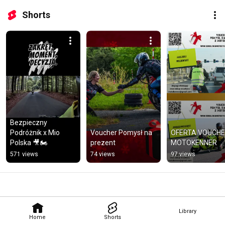
Shorts
Bezpieczny 
Podróżnik x Mio 
Voucher Pomysł na 
OFERTA VOUCHE
Polska 🎥🏍️
prezent
MOTOKENNER
571 views
74 views
97 views
Library
Home
Shorts