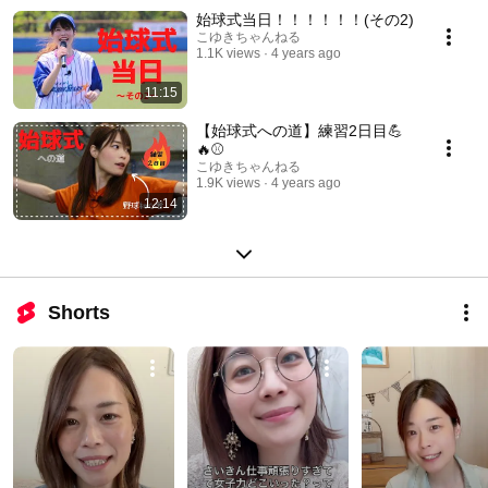
始球式当日！！！！！！(その2)
こゆきちゃんねる
1.1K views
4 years ago
11:15
【始球式への道】練習2日目💪
🔥⚾️
こゆきちゃんねる
1.9K views
4 years ago
12:14
Shorts