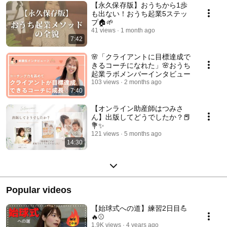
【永久保存版】おうちから1歩
も出ない！おうち起業5ステッ
プ🏠🌱
41 views
1 month ago
7:42
🌸「クライアントに目標達成で
きるコーチになれた」🌸おうち
起業ラボメンバーインタビュー
103 views
2 months ago
7:40
【オンライン助産師はつみさ
ん】出版してどうでしたか？📕
💐✨️
121 views
5 months ago
14:30
Popular videos
【始球式への道】練習2日目💪
🔥⚾️
1.9K views
4 years ago