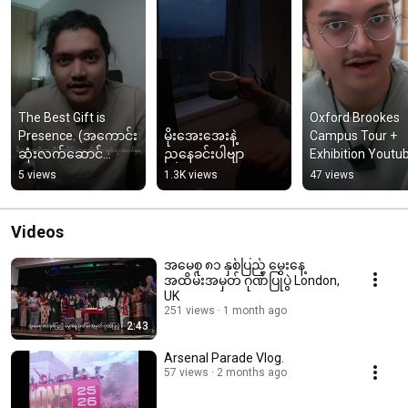
The Best Gift is 
Oxford Brookes 
Presence. (အကောင်း
မိုးအေးအေးနဲ့
Campus Tour + 
ဆုံးလက်ဆောင်
ညနေခင်းပါဗျာ
Exhibition Youtub
ကတော့ "ရှိနေပေး
Video လေးဖန်တီး
5 views
1.3K views
47 views
ခြင်း" ပါပဲ)
ထားပါတယ်ဗျိုး။
Videos
အမေစု ၈၁ နှစ်ပြည့် မွေးနေ့
အထိမ်းအမှတ် ဂုဏ်ပြုပွဲ London,
UK
251 views
1 month ago
2:43
Arsenal Parade Vlog.
57 views
2 months ago