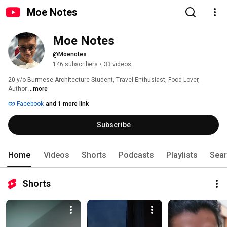
Moe Notes
Moe Notes
@Moenotes
146 subscribers
•
33 videos
20 y/o Burmese Architecture Student, Travel Enthusiast, Food Lover, 
Author 
...more
Facebook
and 1 more link
Subscribe
Home
Videos
Shorts
Podcasts
Playlists
Sea
Shorts