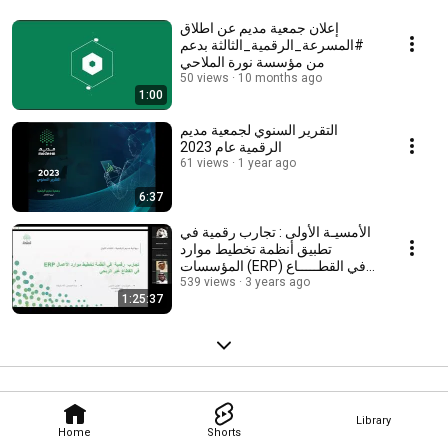
إعلان جمعية مديم عن اطلاق
#المسرعة_الرقمية_الثالثة بدعم
من مؤسسة نورة الملاحي
50 views
10 months ago
1:00
التقرير السنوي لجمعية مديم
الرقمية عام 2023
61 views
1 year ago
6:37
الأمسيـة الأولى : تجارب رقمية في
تطبيق أنظمة تخطيط موارد
المؤسسات (ERP) في القطـــــاع
3 years ago
الغير ربحي
539 views
1:25:37
Library
Home
Shorts