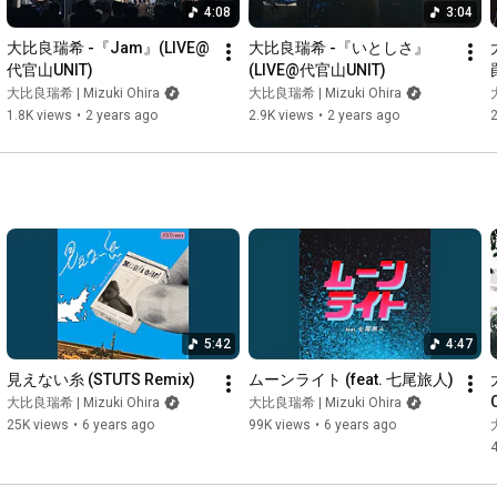
feeling?ありのままを見失って

4:08
3:04
How are you feeling? How are you feeling? How are you 
大比良瑞希 -『Jam』(LIVE@
大比良瑞希 -『いとしさ』
feeling?感じるままが答えね　

代官山UNIT)
(LIVE@代官山UNIT)
そんな不思議な話　

大比良瑞希 | Mizuki Ohira
大比良瑞希 | Mizuki Ohira
1.8K views
•
2 years ago
2.9K views
•
2 years ago
2
吸って吐いて　全部私のもの

ずっと泣いてる日も　私のもの　

吸って吐いて　全部私のもの

ずっと笑ってる日も　私の

＝＝＝＝＝＝＝＝＝＝＝＝＝＝＝＝＝＝＝＝＝＝＝＝＝＝＝＝
＝＝＝＝＝＝＝＝＝＝＝＝＝＝＝＝＝＝＝＝＝＝＝＝＝＝

= Music Credits=

Music & Lyrics : Mizuki Ohira

5:42
4:47
Track Produce：1Co.INR

見えない糸 (STUTS Remix)
ムーンライト (feat. 七尾旅人)
Mix : FKD

大比良瑞希 | Mizuki Ohira
大比良瑞希 | Mizuki Ohira
25K views
•
6 years ago
99K views
•
6 years ago
= Video Credits =

Director & D.O.P : Takumi Sugimoto

Assistant Director : Mai Mihara

Hair & Make-up : Shikie Murakami
