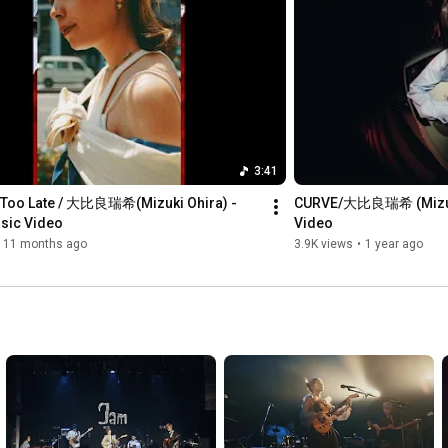
ガチガチに固い表面　グジュグジュなやわい中身　月一は味わ
う

リセットする術なら　サメ映画やサウナで

わかってるけどなんか違う　頭と体 別々

カームダウンして見つめよう　心のまま

How are you feeling? How are you feeling? How are you 
3:41
feeling?誰かじゃなく　私の話

How are you feeling? How are you feeling? How are you 
t Too Late / 大比良瑞希(Mizuki Ohira) - 
CURVE/大比良瑞希 (Mizuki 
feeling?ありのままを見失って

usic Video
Video
How are you feeling? How are you feeling? How are you 
11 months ago
3.9K views
•
1 year ago
feeling?感じるままが答えね

そんな普通な話

無限に終わりそうにない　Wave 乗りこなそう

喜怒哀楽四六時中　味わい尽くすしかないな

揺れるパラメーター　使い切って　私になる

How are you feeling? How are you feeling? How are you 
feeling?誰かじゃなく　私の話

How are you feeling? How are you feeling? How are you 