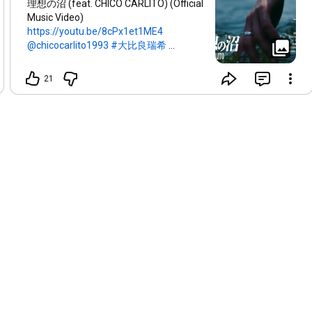
4.So It's Not Too Late

理想の沼 (feat. CHICO CARLITO) (Official
5.CURVE

Music Video)
6.Tell Me Why

https://youtu.be/8cPx1et1ME4
7.How are you feeling?

#大比良瑞希
8.あいこが続いたみたいな

#CHICOCARLITO
#理想の沼
9.夜を縫って

#ネオソウル
#ヒップホップ
21
artist：大比良瑞希（おおひらみずき）

title：After All, All Mine

価格：¥3,000 (税込)

品番：FETANU-2025

label：Fetanu

2025.03.19 Release!　

(digital : 2025.02.19)

＝＝＝＝＝＝＝＝＝＝＝＝＝＝＝＝＝＝＝＝＝＝＝＝＝＝＝＝
＝＝＝＝＝＝＝＝＝＝＝＝＝＝＝＝＝＝＝＝＝＝＝＝＝＝

【大比良瑞希 | Mizuki Ohira】  

甘くスモーキーな歌声を持ち、エレキギターを抱えて等身大な