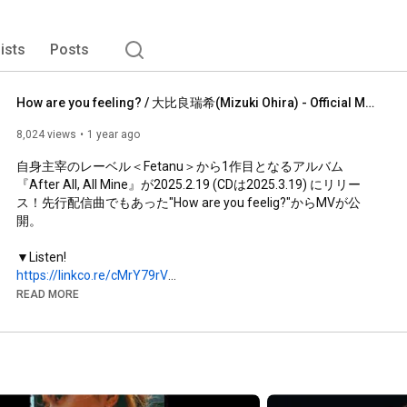
lists
Posts
How are you feeling? / 大比良瑞希(Mizuki Ohira) - Official Music Video
8,024 views
1 year ago
自身主宰のレーベル＜Fetanu＞から1作目となるアルバム
『After All, All Mine』が2025.2.19 (CDは2025.3.19) にリリー
ス！先行配信曲でもあった"How are you feelig?"からMVが公
開。

https://linkco.re/cMrY79rV
READ MORE
＝＝＝＝＝＝＝＝＝＝＝＝＝＝＝＝＝＝＝＝＝＝＝＝＝＝＝＝
＝＝＝＝＝＝＝＝＝＝＝＝＝＝＝＝＝＝＝＝＝＝＝＝＝＝

How are you feelig? 

クレームブリュレみたい　全部嫌になって　
