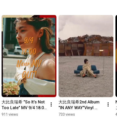
Font Illustrator : Mizuki Ohira

Props : DULTON

Support : Kazuya Jimbo

＝＝＝＝＝＝＝＝＝＝＝＝＝＝＝＝＝＝＝＝＝＝＝＝＝＝＝＝
＝＝＝＝＝＝＝＝＝＝＝＝＝＝＝＝＝＝＝＝＝＝＝＝＝＝

■■■  information  ■■■

自身のレーベル＜Fetanu＞を立ち上げ、改めて自分と向き合う
ことで生ま

れた、全曲作詞作曲セルフプロデュース作品としては初となる
5thアルバム

「After All, All Mines」。大比良瑞希がこれまで影響を受けてき
たSOUL

MUSICやオルタナティブなどの要素を多分に取り入れたサウン
ドに、どこ

か憂いを帯びつつ余韻の残る歌声と爪弾くギターフレーズの個
大比良瑞希 "So It's Not 
大比良瑞希2nd Album 
性も強まっ

Too Late" MV 9/4 18:00 
"IN ANY WAY"Vinyl 
たユニークな9曲。

公開！！！ #MV 
Release!!(2025.9月)予
911 views
733 views
本アルバムは、本人のアレンジをベースにしながら、トラック