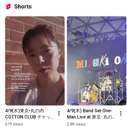
Shorts
4/9(木)東京•丸の内 
4/9(木) Band Set One-
COTTON CLUB チケッ
Man Live at 東京･丸の
ト好評発売中！(♬ ねね
内COTTON CLUB！🍸チ
679 views
2.8K views