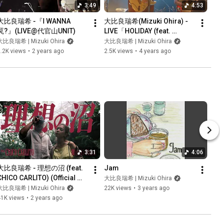
3:49
4:53
大比良瑞希 -『I WANNA 
大比良瑞希(Mizuki Ohira) -  
罠?』(LIVE@代官山UNIT)
LIVE「HOLIDAY (feat. 
Michael Kaneko)」@WWW 
大比良瑞希 | Mizuki Ohira
大比良瑞希 | Mizuki Ohira
Shibuya 2022.03.24
.2K views
•
2 years ago
2.5K views
•
4 years ago
3:31
4:06
大比良瑞希 - 理想の沼 (feat. 
Jam
CHICO CARLITO) (Official 
大比良瑞希 | Mizuki Ohira
Music Video)
大比良瑞希 | Mizuki Ohira
22K views
•
3 years ago
41K views
•
2 years ago