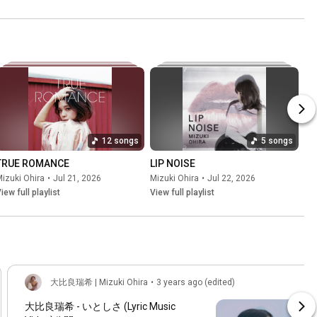
大比良瑞希
📹 #MV #musicvideo 
#movie #music 
#singer #音楽
12 songs
5 songs
TRUE ROMANCE
LIP NOISE
izuki Ohira
•
Jul 21, 2026
Mizuki Ohira
•
Jul 22, 2026
iew full playlist
View full playlist
大比良瑞希 | Mizuki Ohira
•
3 years ago (edited)
大比良瑞希 - いとしさ (Lyric Music