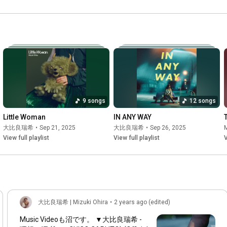
#photography #photo 
約受付中💁‍♀️💁‍♀️💁‍♀️ #レコ
メイカー等に楽曲PRODUCEを依頼する形が中心となっており、
#公開 #AfterAllAllMine  
ード #vinyl #LP
豪華なメンツが作品に花を添えている。

惜しまれつつ解散した伝説のバンド”森はいきている”のリーダ
#歌 #曲
ーであり、シンガーソングライター/ミュージシャンの岡田拓
郎。OLIVE OILが主催する＜OILWORKS Rec.＞からのリリースの
あるサウンドプロデューサーのFKD。話題となった先行シング
ル「How are you feelong?」にてトラックメイクしたのは、
JazzysportからのリリースやDJ Mitu The Beatsとの共作を始
め、数々のトラックを提供するトラックメイカー1Co.INR。前作
でも名を連ねたが、プロデュースとしては今回初となる、凄腕
9 songs
12 songs
ミュージシャン集まるLAGHEADSのベーシストでもある山本
連。お馴染み、センセーショナル・ポップユニットshowmore
Little Woman
IN ANY WAY
のキーボーディスト/プロデューサーの井上惇志。Buzzyのギタ
大比良瑞希
•
Sep 21, 2025
大比良瑞希
•
Sep 26, 2025
M
ー/マニピュレーターYUUKI KANAYA、とバラエティに富んだ、
View full playlist
View full playlist
V
信頼できるメンツが揃っている。

新章の幕開けともなる最重要アルバムが完成した。

[After All, All Mine]

1.YAWARAKAI HOME

大比良瑞希 | Mizuki Ohira
•
2 years ago (edited)
2.ねねねねね、

3.No No No

Music Videoも沼です。 ▼大比良瑞希 -