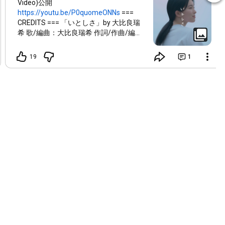
Video)公開
https://youtu.be/P0quomeONNs
===
CREDITS === 「いとしさ」by 大比良瑞
希 歌/編曲：大比良瑞希 作詞/作曲/編
曲：butaji 主演：久留栖るな(
) 監督/撮影/編集：今井彦
19
1
樹 撮影/写真：八重代晃矢 カラリスト：
道上哲弘 ヘアメイク：村上四季枝