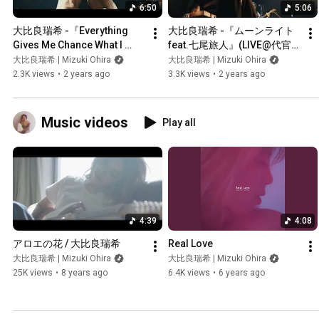
6:50
5:06
大比良瑞希 -『Everything 
大比良瑞希 -『ムーンライト 
Gives Me Chance What I 
feat.七尾旅人』(LIVE@代官
Love It』(LIVE@代官山UNIT)
山UNIT)
大比良瑞希 | Mizuki Ohira
大比良瑞希 | Mizuki Ohira
2.3K views
•
2 years ago
3.3K views
•
2 years ago
Music videos
Play all
4:39
4:08
アロエの花 / 大比良瑞希
Real Love
大比良瑞希 | Mizuki Ohira
大比良瑞希 | Mizuki Ohira
25K views
•
8 years ago
6.4K views
•
6 years ago