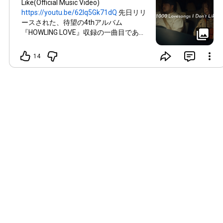
Like(Official Music Video)
https://youtu.be/62lq5Gk71dQ
先日リリ
ースされた、待望の4thアルバム
『HOWLING LOVE』収録の一曲目であ
り、澤部渡（スカート）さんに作詞・作
曲・プロデュースいただいたコラボ曲
14
「1000 Lovesongs I Don’t Like」のミュ
ージックビデオ公開中。 澤部渡（スカ
ート）さんにも、映像の中でマネージャ
ー役という形でカメオ出演いただきまし
た！まだ見てない人はチェック！
▼Music Video Credit Starring:Mizuki
Ohira & Wataru Sawabe(skirt)
Director/Editor:Genki
Imai Producer/Cinematographer:Koya
Yaeshiro Cinematographer:Aya
Sugiyama Colorist:Tetsuhiro Michigami
Hair & Make Up:Shikie Murakami
Production Manager:Fuminori Oka
Location:Sarushima Special
Thanks:KAKUBARHYTHM/IRORI
Records