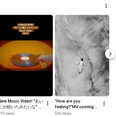
New Music Video! "あい
“How are you 
こが続いたみたいな"  
feeling?"MV coming 
#MV #New #PV #歌 #
out on 2/19 at noon.....
497 views
526 views