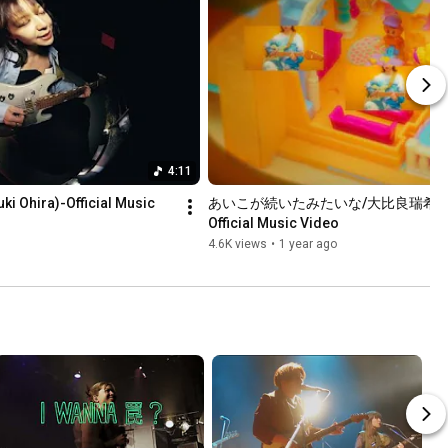
4:11
Ohira)-Official Music 
あいこが続いたみたいな/大比良瑞希(Mizuki
Official Music Video
4.6K views
•
1 year ago