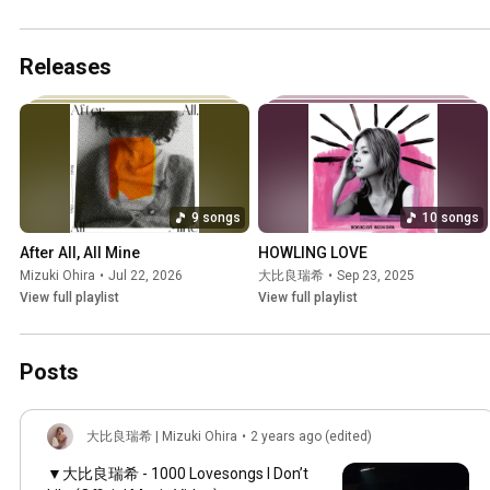
ねねね、　Kan Sano 
ケット発売中🎫⚡️
Remix)
Releases
9 songs
10 songs
After All, All Mine
HOWLING LOVE
Mizuki Ohira
•
Jul 22, 2026
大比良瑞希
•
Sep 23, 2025
View full playlist
View full playlist
Posts
大比良瑞希 | Mizuki Ohira
•
2 years ago (edited)
▼大比良瑞希 - 1000 Lovesongs I Don’t