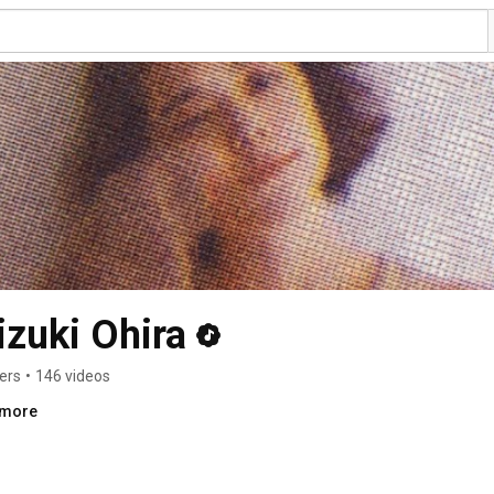
uki Ohira
ers
•
146 videos
.more