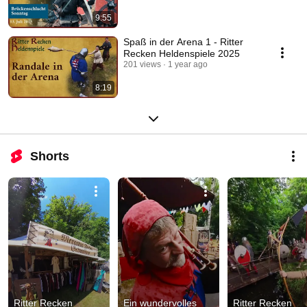
9:55
Spaß in der Arena 1 - Ritter
Recken Heldenspiele 2025
201 views
1 year ago
8:19
Shorts
Ritter Recken 
Ein wundervolles 
Ritter Recken 