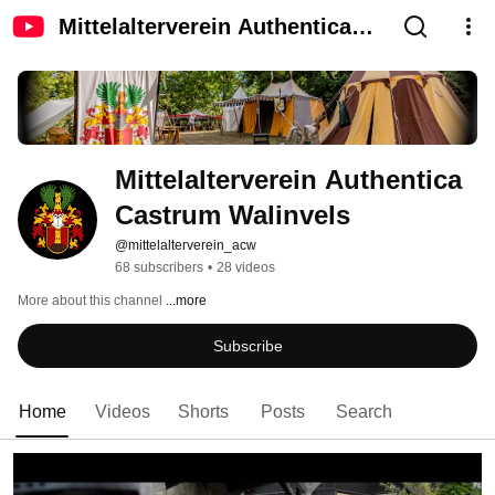
Mittelalterverein Authentica
Castrum Walinvels
Mittelalterverein Authentica 
Castrum Walinvels
@mittelalterverein_acw
68 subscribers
•
28 videos
More about this channel
...more
Subscribe
Home
Videos
Shorts
Posts
Search