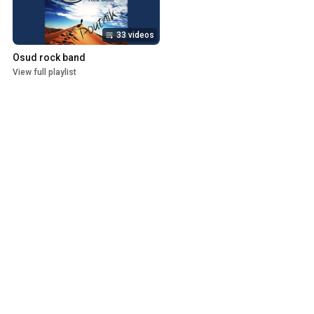
33 videos
Osud rock band
View full playlist