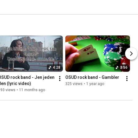
4:28
3:56
OSUD rock band - Jen jeden 
OSUD rock band - Gambler
den (lyric video)
325 views
•
1 year ago
693 views
•
11 months ago