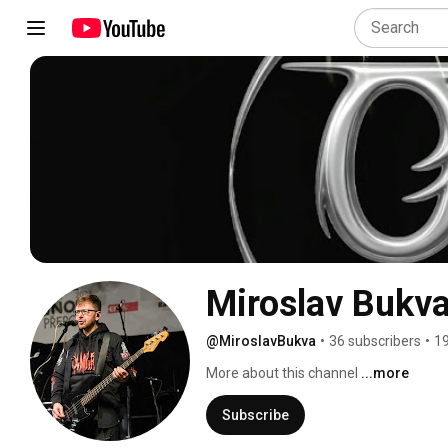
Miroslav Bukv
@MiroslavBukva
•
36 subscribers
•
19
More about this channel
...more
Subscribe