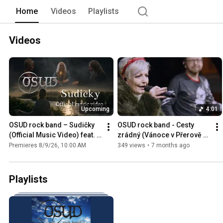
Home
Videos
Playlists
Videos
Upcoming
4:01
OSUD rock band – Sudičky 
OSUD rock band - Cesty 
(Official Music Video) feat. 
zrádný (Vánoce v Přerově 
Pavla Forest & Radek 
2025)
Premieres 8/9/26, 10:00 AM
349 views
•
7 months ago
Řezníček
Playlists