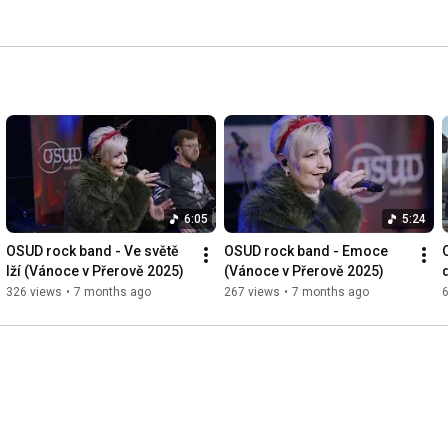
6:05
5:24
OSUD rock band - Ve světě 
OSUD rock band - Emoce 
lží (Vánoce v Přerově 2025)
(Vánoce v Přerově 2025)
326 views
•
7 months ago
267 views
•
7 months ago