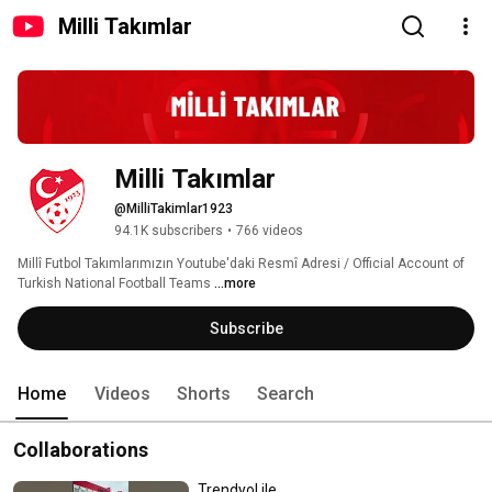
Milli Takımlar
Milli Takımlar
@MilliTakimlar1923
94.1K subscribers
•
766 videos
Millî Futbol Takımlarımızın Youtube'daki Resmî Adresi / Official Account of 
Turkish National Football Teams 
...more
Subscribe
Home
Videos
Shorts
Search
Collaborations
Trendyol ile