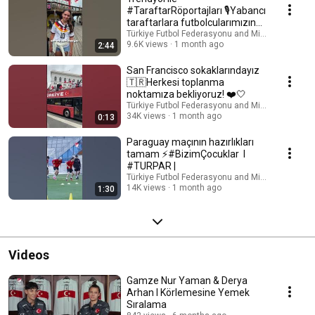
#TaraftarRöportajları 🎙️Yabancı
taraftarlara futbolcularımızın
isimlerini okuttuk.
Türkiye Futbol Federasyonu and Milli Takımlar
9.6K views
1 month ago
2:44
San Francisco sokaklarındayız
🇹🇷Herkesi toplanma
noktamıza bekliyoruz! ❤️🤍
Türkiye Futbol Federasyonu and Milli Takımlar
34K views
1 month ago
0:13
Paraguay maçının hazırlıkları
tamam ⚡️#BizimÇocuklar I
#TURPAR |
Türkiye Futbol Federasyonu and Milli Takımlar
14K views
1 month ago
1:30
Videos
Gamze Nur Yaman & Derya
Arhan I Körlemesine Yemek
Sıralama