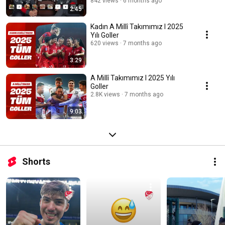
842 views
6 months ago
2:45
Kadın A Millî Takımımız I 2025
Yılı Goller
620 views
7 months ago
3:29
A Millî Takımımız I 2025 Yılı
Goller
2.8K views
7 months ago
9:03
Shorts