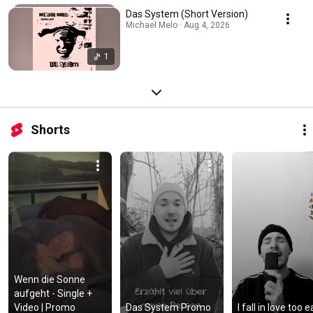
Das System (Short Version)
Michael Melo · Aug 4, 2026
1
Shorts
Wenn die Sonne 
aufgeht - Single + 
Video | Promo
Das System Promo
I fall in love too e