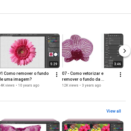
5:29
3:46
01 Como remover o fundo 
07 - Como vetorizar e 
de uma imagem?
remover o fundo da 
imagem no Illustrator
14K views
•
10 years ago
12K views
•
3 years ago
View all