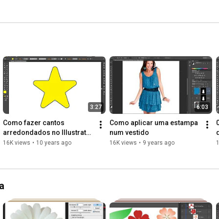
 
3:27
6:03
Como fazer cantos 
Como aplicar uma estampa 
arredondados no Illustrator 
num vestido
CC?
16K views
•
10 years ago
16K views
•
9 years ago
a