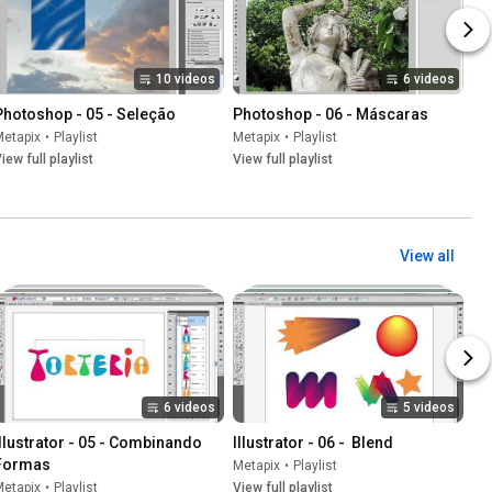
10 videos
6 videos
Photoshop - 05 - Seleção
Photoshop - 06 - Máscaras
Metapix
•
Playlist
Metapix
•
Playlist
iew full playlist
View full playlist
View all
6 videos
5 videos
Illustrator - 05 - Combinando 
Illustrator - 06 -  Blend
Formas
Metapix
•
Playlist
Metapix
•
Playlist
View full playlist