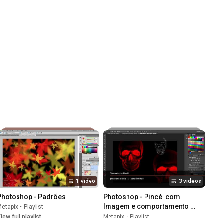
1 video
3 videos
Photoshop - Padrões
Photoshop - Pincél com 
Imagem e comportamento 
Metapix
•
Playlist
dinâmico
iew full playlist
Metapix
•
Playlist