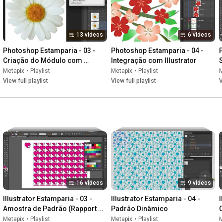
13 videos
6 videos
Photoshop Estamparia - 03 - 
Photoshop Estamparia - 04 - 
Criação do Módulo com 
Integração com Illustrator
Rapport
Metapix
•
Playlist
Metapix
•
Playlist
View full playlist
View full playlist
V
16 videos
9 videos
Illustrator Estamparia - 03 - 
Illustrator Estamparia - 04 - 
I
Amostra de Padrão (Rapport 
Padrão Dinâmico
automático)
Metapix
•
Playlist
Metapix
•
Playlist