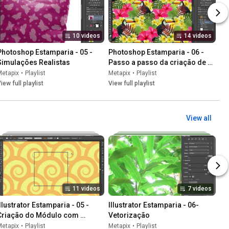
10 videos
14 videos
Photoshop Estamparia - 05 - 
Photoshop Estamparia - 06 - 
Simulações Realistas
Passo a passo da criação de 
uma estampa
Metapix
•
Playlist
Metapix
•
Playlist
iew full playlist
View full playlist
View all
11 videos
7 videos
llustrator Estamparia - 05 - 
Illustrator Estamparia - 06- 
Criação do Módulo com 
Vetorização
Rapport
Metapix
•
Playlist
Metapix
•
Playlist