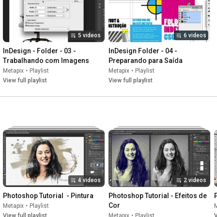
5 videos
6 videos
InDesign - Folder - 03 - 
InDesign Folder - 04 - 
Trabalhando com Imagens
Preparando para Saída
Metapix
•
Playlist
Metapix
•
Playlist
View full playlist
View full playlist
4 videos
2 videos
Photoshop Tutorial  - Pintura
Photoshop Tutorial - Efeitos de 
Cor
Metapix
•
Playlist
View full playlist
Metapix
•
Playlist
V