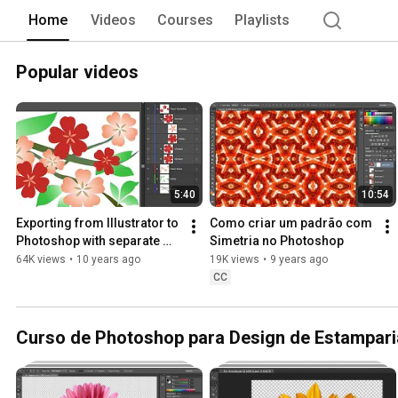
(InDesign), que continuam os mesmos.
Home
Videos
Courses
Playlists
Popular videos
5:40
10:54
Exporting from Illustrator to 
Como criar um padrão com 
Photoshop with separate 
Simetria no Photoshop
layers
64K views
•
10 years ago
19K views
•
9 years ago
CC
Curso de Photoshop para Design de Estampari