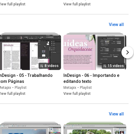
iew full playlist
View full playlist
View all
8 videos
15 videos
InDesign - 05 - Trabalhando 
InDesign - 06 - Importando e 
com Páginas
editando texto
Metapix
•
Playlist
Metapix
•
Playlist
iew full playlist
View full playlist
View all