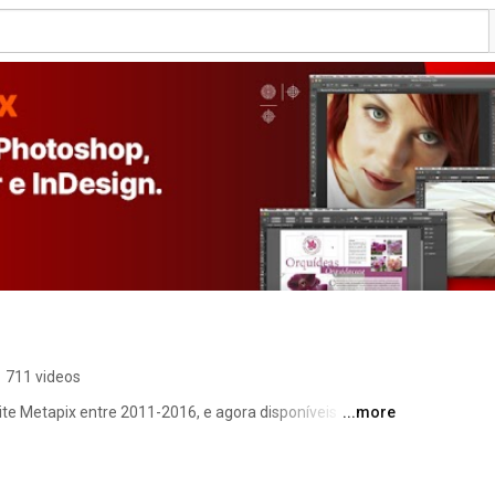
•
711 videos
ite Metapix entre 2011-2016, e agora disponíveis 
...more
r de terem sido gravados em versões mais antigas dos 
alendo porque nós focamos muito nos fundamentos do 
gem bitmap (Photoshop) e de editoração eletrônica 