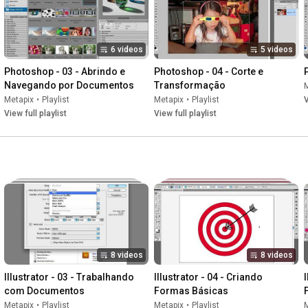
6 videos
5 videos
Photoshop - 03 - Abrindo e 
Photoshop - 04 - Corte e 
Navegando por Documentos
Transformação
Metapix
•
Playlist
Metapix
•
Playlist
V
View full playlist
View full playlist
8 videos
8 videos
Illustrator - 03 - Trabalhando 
Illustrator - 04 - Criando 
com Documentos
Formas Básicas
Metapix
•
Playlist
Metapix
•
Playlist