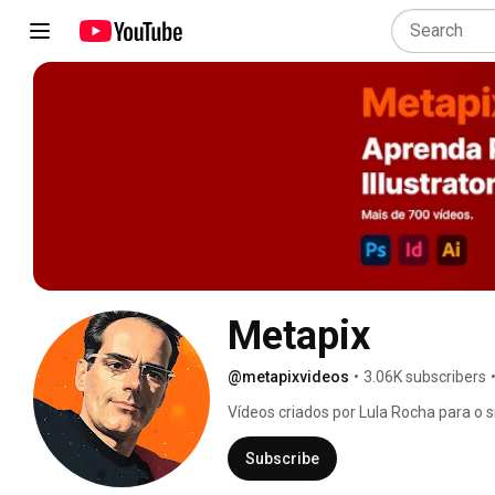
Metapix
@metapixvideos
•
3.06K subscribers
Vídeos criados por Lula Rocha para o s
gratuitamente aqui no YouTube. Apesa
programas, muita coisa ainda está v
Subscribe
desenho vetorial (Illustrator), da ima