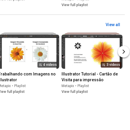
View full playlist
View all
4 videos
3 videos
Trabalhando com Imagens no 
Illustrator Tutorial - Cartão de 
llustrator
Visita para impressão
Metapix
•
Playlist
Metapix
•
Playlist
iew full playlist
View full playlist