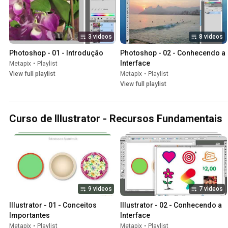
3 videos
8 videos
Photoshop - 01 - Introdução
Photoshop - 02 - Conhecendo a 
Interface
Metapix
•
Playlist
View full playlist
Metapix
•
Playlist
View full playlist
Curso de Illustrator - Recursos Fundamentais
9 videos
7 videos
Illustrator - 01 - Conceitos 
Illustrator - 02 - Conhecendo a 
Importantes
Interface
Metapix
•
Playlist
Metapix
•
Playlist