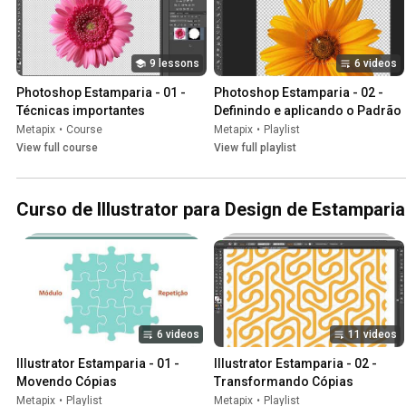
9 lessons
6 videos
Photoshop Estamparia - 01 - 
Photoshop Estamparia - 02 - 
Técnicas importantes
Definindo e aplicando o Padrão
Metapix
•
Course
Metapix
•
Playlist
View full course
View full playlist
Curso de Illustrator para Design de Estamparia
6 videos
11 videos
Illustrator Estamparia - 01 - 
Illustrator Estamparia - 02 - 
Movendo Cópias
Transformando Cópias
Metapix
•
Playlist
Metapix
•
Playlist