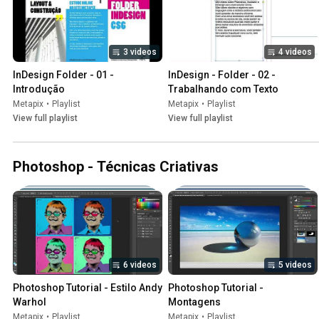
3 videos
4 videos
InDesign Folder - 01 - 
InDesign - Folder - 02 - 
Introdução
Trabalhando com Texto
Metapix
•
Playlist
Metapix
•
Playlist
View full playlist
View full playlist
Photoshop - Técnicas Criativas
6 videos
5 videos
Photoshop Tutorial - Estilo Andy 
Photoshop Tutorial - 
Warhol
Montagens
Metapix
•
Playlist
Metapix
•
Playlist