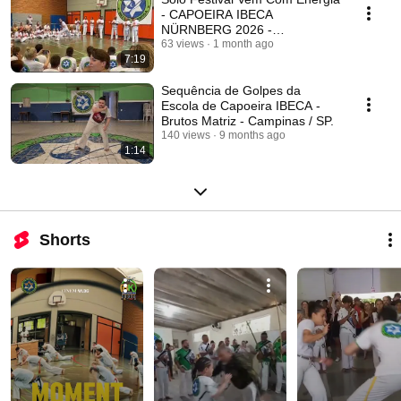
- CAPOEIRA IBECA
NÜRNBERG 2026 -
CONTRAMESTRE JAMANTA
63 views
1 month ago
7:19
Sequência de Golpes da
Escola de Capoeira IBECA -
Brutos Matriz - Campinas / SP.
140 views
9 months ago
1:14
Shorts