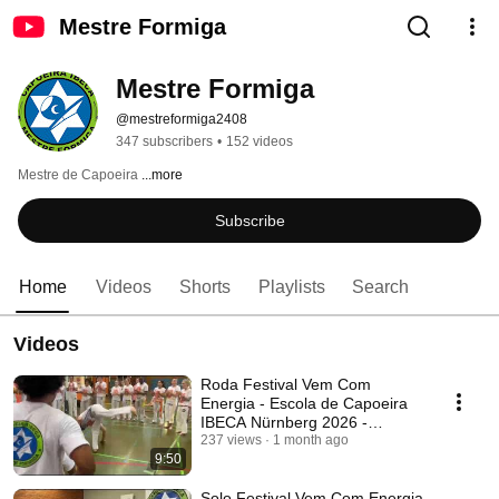
Mestre Formiga
Mestre Formiga
@mestreformiga2408
347 subscribers
•
152 videos
Mestre de Capoeira 
...more
Subscribe
Home
Videos
Shorts
Playlists
Search
Videos
Roda Festival Vem Com
Energia - Escola de Capoeira
IBECA Nürnberg 2026 -
Contramestre Jamanta
237 views
1 month ago
9:50
Solo Festival Vem Com Energia