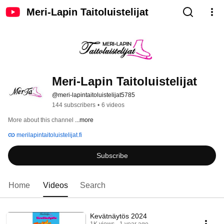
Meri-Lapin Taitoluistelijat
Meri-Lapin Taitoluistelijat
@meri-lapintaitoluistelijat5785
144 subscribers
•
6 videos
More about this channel
...more
merilapintaitoluistelijat.fi
Subscribe
Home
Videos
Search
Kevätnäytös 2024