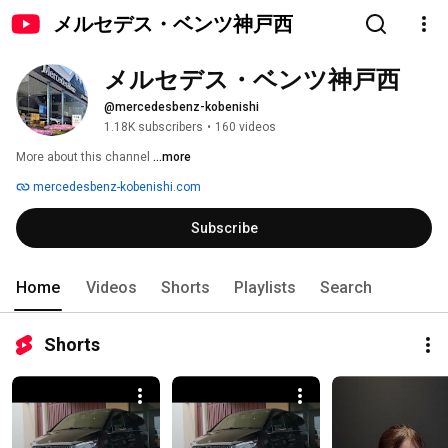
メルセデス・ベンツ神戸西
メルセデス・ベンツ神戸西
@mercedesbenz-kobenishi
1.18K subscribers
•
160 videos
More about this channel
...more
mercedesbenz-kobenishi.com
Subscribe
Home
Videos
Shorts
Playlists
Search
Shorts