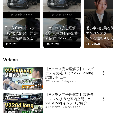
The V Class インテ
【Vクラス完全理解
暑い車内に乗る
リア徹底解説｜詳し
①】積載力も存在感
エンジンスター
くは本編動画をご覧
も抜群！V 220 d 
できる機能 #リ
ください！ 
long エクステリア紹
ト操作 #メルセテ
44 views
103 views
314 views
#mercedesbenz #
介　詳しくは本編を
ミー 
メルセデスベンツ神
ご覧ください 
#mercedesbenz
戸西 #ベンツ
#mercedesbenz #
Videos
メルセデスベンツ神
戸西 #ベンツ
【Vクラス完全理解③】ロング
ボディの走りは？V 220 d long
試乗レビュー
425 views
3 days ago
9:37
【Vクラス完全理解②】高級ラ
ウンジのような室内空間｜V
220 d long インテリア紹介
4.1K views
2 weeks ago
9:00