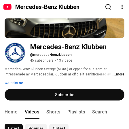
Mercedes-Benz Klubben
Mercedes-Benz Klubben
@mercedes-benzklubben
45 subscribers
•
13 videos
Mercedes-Benz Klubben Sverige (MBKS) är öppen för alla som är 
intresserade av Mercedesbilar. Klubben är officiellt sanktionerad av Daimler 
...more
och är medlem av Motorhistoriska riksförbundet MHRF. Klubben är även 
mbks.se
medlem av MBCCCI, Mercedes-Benz Classic Car Club International. 
www.mbks.se 
Subscribe
Home
Videos
Shorts
Playlists
Search
Latest
Popular
Oldest