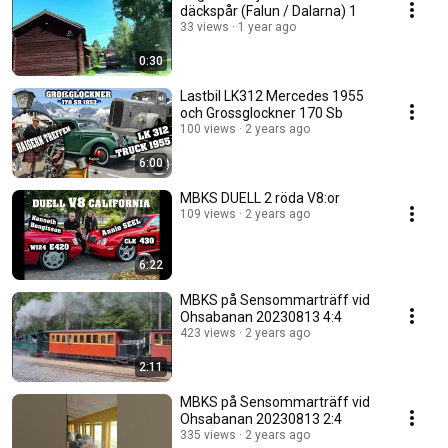
däckspår (Falun / Dalarna) 1
33 views
1 year ago
0:30
Lastbil LK312 Mercedes 1955
och Grossglockner 170 Sb
100 views
2 years ago
6:00
MBKS DUELL 2 röda V8:or
109 views
2 years ago
6:22
MBKS på Sensommarträff vid
Ohsabanan 20230813 4:4
423 views
2 years ago
2:11
MBKS på Sensommarträff vid
Ohsabanan 20230813 2:4
335 views
2 years ago