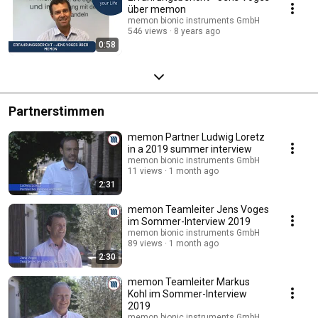
über memon
memon bionic instruments GmbH
546 views
8 years ago
0:58
Partnerstimmen
memon Partner Ludwig Loretz
in a 2019 summer interview
memon bionic instruments GmbH
11 views
1 month ago
2:31
memon Teamleiter Jens Voges
im Sommer-Interview 2019
memon bionic instruments GmbH
89 views
1 month ago
2:30
memon Teamleiter Markus
Kohl im Sommer-Interview
2019
memon bionic instruments GmbH