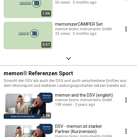
50 views
5 months ago
1:04
memonizerCAMPER Set
memon bionic instruments GmbH
32 views
5 months ago
0:57
memon® Referenzen Sport
Sowohl der ÖSV als auch der DSV und auch verschiedene Größen aus
dem Motorsport und weiteren Leistungssportarten setzen bereits auf
memon. Hier finden Sie einige Statements von Spitzensportlern über Ihre
memon and the DSV (english)
Erfahrungen mit memon.
memon bionic instruments GmbH
198 views
3 years ago
5:38
DSV - memon ist starker
Partner (Kurzversion)
memon bionic instruments GmbH