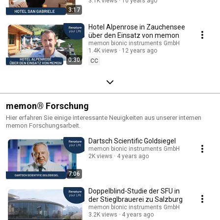
3.1K views
10 years ago
3:17
Hotel Alpenrose in Zauchensee
über den Einsatz von memon
memon bionic instruments GmbH
1.4K views
12 years ago
0:30
CC
memon® Forschung
Hier erfahren Sie einige interessante Neuigkeiten aus unserer internen
memon Forschungsarbeit.
Dartsch Scientific Goldsiegel
memon bionic instruments GmbH
2K views
4 years ago
7:06
Doppelblind-Studie der SFU in
der Stieglbrauerei zu Salzburg
memon bionic instruments GmbH
3.2K views
4 years ago