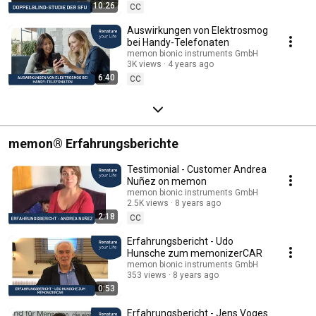
10:26
CC
Auswirkungen von Elektrosmog
bei Handy-Telefonaten
memon bionic instruments GmbH
3K views
4 years ago
6:40
CC
memon® Erfahrungsberichte
Testimonial - Customer Andrea
Nuñez on memon
memon bionic instruments GmbH
2.5K views
8 years ago
2:18
CC
Erfahrungsbericht - Udo
Hunsche zum memonizerCAR
memon bionic instruments GmbH
353 views
8 years ago
0:53
Erfahrungsbericht - Jens Voges