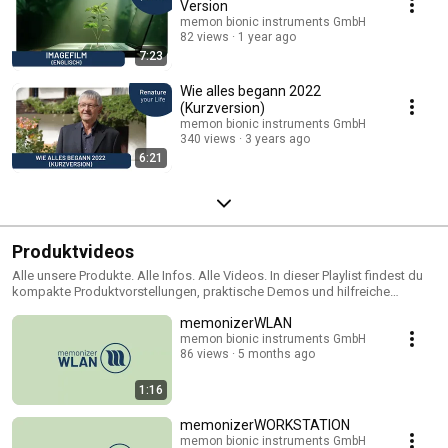
Version
memon bionic instruments GmbH
82 views
1 year ago
7:23
Wie alles begann 2022
(Kurzversion)
memon bionic instruments GmbH
340 views
3 years ago
6:21
Produktvideos
Alle unsere Produkte. Alle Infos. Alle Videos. In dieser Playlist findest du
kompakte Produktvorstellungen, praktische Demos und hilfreiche
Erklärungen – damit du genau weißt, was du bekommst.
memonizerWLAN
memon bionic instruments GmbH
86 views
5 months ago
1:16
memonizerWORKSTATION
memon bionic instruments GmbH