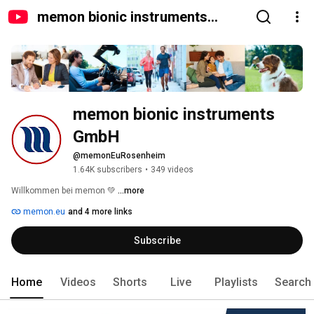
memon bionic instruments
GmbH
memon bionic instruments 
GmbH
@memonEuRosenheim
1.64K subscribers
•
349 videos
Willkommen bei memon 💚 
...more
memon.eu
and 4 more links
Subscribe
Home
Videos
Shorts
Live
Playlists
Search