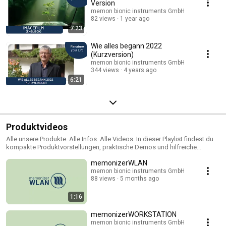
Version
memon bionic instruments GmbH
82 views
1 year ago
7:23
Wie alles begann 2022
(Kurzversion)
memon bionic instruments GmbH
344 views
4 years ago
6:21
Produktvideos
Alle unsere Produkte. Alle Infos. Alle Videos. In dieser Playlist findest du
kompakte Produktvorstellungen, praktische Demos und hilfreiche
Erklärungen – damit du genau weißt, was du bekommst.
memonizerWLAN
memon bionic instruments GmbH
88 views
5 months ago
1:16
memonizerWORKSTATION
memon bionic instruments GmbH