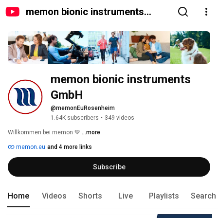
memon bionic instruments
GmbH
memon bionic instruments 
GmbH
@memonEuRosenheim
1.64K subscribers
•
349 videos
Willkommen bei memon 💚 
...more
memon.eu
and 4 more links
Subscribe
Home
Videos
Shorts
Live
Playlists
Search