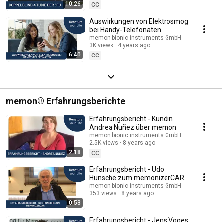
10:26
CC
Auswirkungen von Elektrosmog
bei Handy-Telefonaten
memon bionic instruments GmbH
3K views
4 years ago
6:40
CC
memon® Erfahrungsberichte
Erfahrungsbericht - Kundin
Andrea Nuñez über memon
memon bionic instruments GmbH
2.5K views
8 years ago
2:18
CC
Erfahrungsbericht - Udo
Hunsche zum memonizerCAR
memon bionic instruments GmbH
353 views
8 years ago
0:53
Erfahrungsbericht - Jens Voges