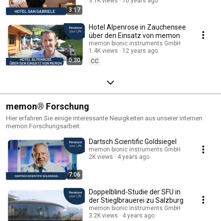
3.1K views
10 years ago
3:17
Hotel Alpenrose in Zauchensee
über den Einsatz von memon
memon bionic instruments GmbH
1.4K views
12 years ago
0:30
CC
memon® Forschung
Hier erfahren Sie einige interessante Neuigkeiten aus unserer internen
memon Forschungsarbeit.
Dartsch Scientific Goldsiegel
memon bionic instruments GmbH
2K views
4 years ago
7:06
Doppelblind-Studie der SFU in
der Stieglbrauerei zu Salzburg
memon bionic instruments GmbH
3.2K views
4 years ago