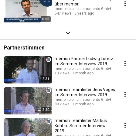
über memon
memon bionic instruments GmbH
547 views
8 years ago
0:58
Partnerstimmen
memon Partner Ludwig Loretz
im Sommer-Interview 2019
memon bionic instruments GmbH
13 views
1 month ago
2:31
memon Teamleiter Jens Voges
im Sommer-Interview 2019
memon bionic instruments GmbH
89 views
1 month ago
2:30
memon Teamleiter Markus
Kohl im Sommer-Interview
2019
memon bionic instruments GmbH