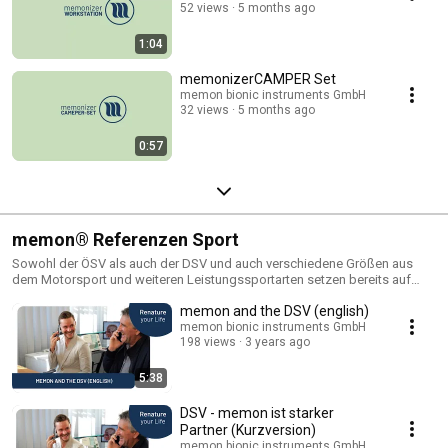
52 views
5 months ago
1:04
memonizerCAMPER Set
memon bionic instruments GmbH
32 views
5 months ago
0:57
memon® Referenzen Sport
Sowohl der ÖSV als auch der DSV und auch verschiedene Größen aus
dem Motorsport und weiteren Leistungssportarten setzen bereits auf
memon. Hier finden Sie einige Statements von Spitzensportlern über Ihre
memon and the DSV (english)
Erfahrungen mit memon.
memon bionic instruments GmbH
198 views
3 years ago
5:38
DSV - memon ist starker
Partner (Kurzversion)
memon bionic instruments GmbH