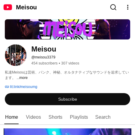
Meisou
Meisou
@meisou3379
454 subscribers
•
307 videos
私達Meisouは芸術、パンク、神秘、オルタナティブなサウンドを追求してい
ます。 
...more
lit.link/meisoumg
Subscribe
Home
Videos
Shorts
Playlists
Search