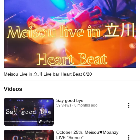
Meisou Live in 立川 Live bar Heart Beat 8/20
Videos
Say good bye
59 views
8 months ago
3:47
October 25th. Meisou✖︎Moanzy
LIVE "Sience"