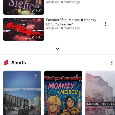
40 views
8 months ago
3:27
October25th. Meisou✖︎Moanzy
LIVE "Screamer"
43 views
8 months ago
4:41
Shorts