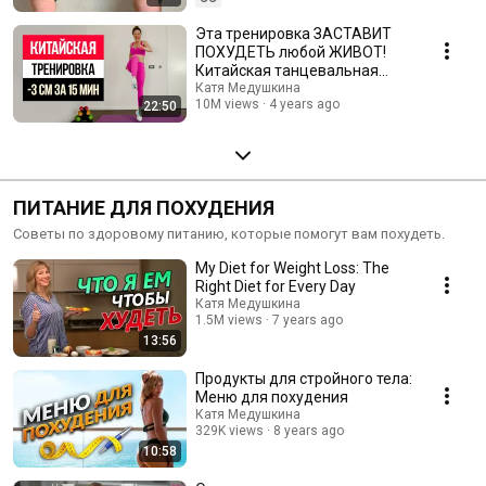
Эта тренировка ЗАСТАВИТ
ПОХУДЕТЬ любой ЖИВОТ!
Китайская танцевальная
тренировка для похудения
Катя Медушкина
10M views
4 years ago
22:50
ПИТАНИЕ ДЛЯ ПОХУДЕНИЯ
Советы по здоровому питанию, которые помогут вам похудеть.
My Diet for Weight Loss: The
Right Diet for Every Day
Катя Медушкина
1.5M views
7 years ago
13:56
Продукты для стройного тела:
Меню для похудения
Катя Медушкина
329K views
8 years ago
10:58