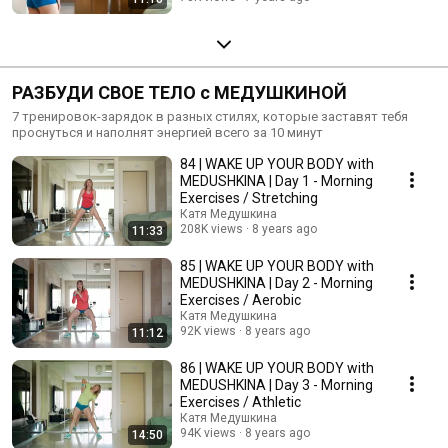
РАЗБУДИ СВОЕ ТЕЛО с МЕДУШКИНОЙ
7 тренировок-зарядок в разных стилях, которые заставят тебя
проснуться и наполнят энергией всего за 10 минут
84 | WAKE UP YOUR BODY with
MEDUSHKINA | Day 1 - Morning
Exercises / Stretching
Катя Медушкина
208K views
8 years ago
11:33
85 | WAKE UP YOUR BODY with
MEDUSHKINA | Day 2 - Morning
Exercises / Aerobic
Катя Медушкина
92K views
8 years ago
11:12
86 | WAKE UP YOUR BODY with
MEDUSHKINA | Day 3 - Morning
Exercises / Athletic
Катя Медушкина
94K views
8 years ago
14:50