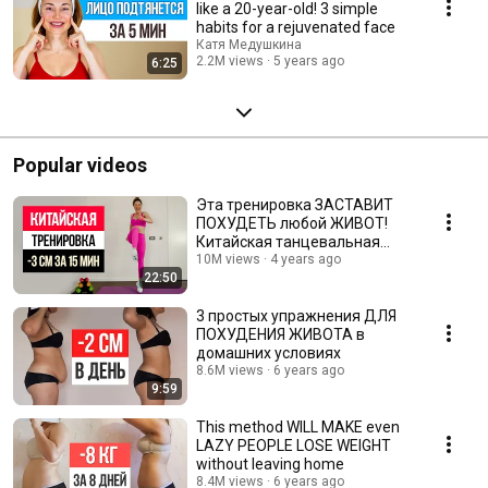
like a 20-year-old! 3 simple
habits for a rejuvenated face
Катя Медушкина
2.2M views
5 years ago
6:25
Popular videos
Эта тренировка ЗАСТАВИТ
ПОХУДЕТЬ любой ЖИВОТ!
Китайская танцевальная
тренировка для похудения
10M views
4 years ago
22:50
3 простых упражнения ДЛЯ
ПОХУДЕНИЯ ЖИВОТА в
домашних условиях
8.6M views
6 years ago
9:59
This method WILL MAKE even
LAZY PEOPLE LOSE WEIGHT
without leaving home
8.4M views
6 years ago