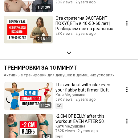
98K views
2 years ago
1:31:09
Эта стратегия ЗАСТАВИТ
ПОХУДЕТЬ в 40-50-60 лет |
Разбираем все на реальных
примерах
23K views
2 years ago
2:18:11
ТРЕНИРОВКИ ЗА 10 МИНУТ
Активные тренировки для девушек в домашних условиях.
This workout will make even
your flabby butt firmer. Butt
workout at home.
Катя Медушкина
69K views
2 years ago
11:29
CC
-2 CM OF BELLY after this
workout! EVEN AFTER 50
YEARS, the flabby belly
Катя Медушкина
762K views
2 years ago
disappears.
8:43
CC