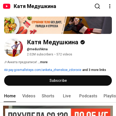
Катя Медушкина
Катя Медушкина
@medushkina
2.02M subscribers
•
572 videos
🎉Анкета предзаписи! 
...more
pay.gosmallsteps.com/anketa_zhenskoe_zdorovie
and 3 more links
Subscribe
Home
Videos
Shorts
Live
Podcasts
Playli