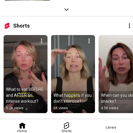
Shorts
What to eat BEFORE 
and AFTER an 
What happens if you 
When can you ski
intense workout?
don't exercise?
snacks?
5.2K views
6K views
4.5K views
Library
Home
Shorts