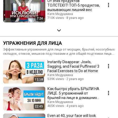
От этих продуктов
ТОЛСТЕЮТ! ТОП-5 продуктов,
вызывающих лишний вес
Катя Медушкина
710K views
8 years ago
7:24
УПРАЖНЕНИЯ ДЛЯ ЛИЦА
Эффективные упражнения для лица от морщин, брылей, носогубных
складок, отеков, мешков под глазами и для общей подтяжки лица.
Выполняйте гимнастику для лица и вы сразу заметите, как ваше
Instantly Disappear: Jowls,
лицо омолаживается.
Sagging, and Facial Puffiness! 3
Facial Exercises to Do at Home
Катя Медушкина
539K views
2 years ago
13:19
Как быстро убрать БРЫЛИ НА
ЛИЦЕ. 5 упражнений от
брылей на лице в домашних
условиях
Катя Медушкина
465K views
4 years ago
22:45
Even at 40, your face will look