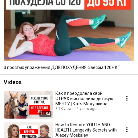
3 простых упражнения ДЛЯ ПОХУДЕНИЯ с весом 120+ КГ
Videos
Как я преодолела свой
СТРАХ и исполнила детскую
МЕЧТУ | Катя Медушкина
исполняет мечты, выпуск 4
8.7K views
2 years ago
11:54
How to Restore YOUTH AND
HEALTH: Longevity Secrets with
Alexey Moskalev