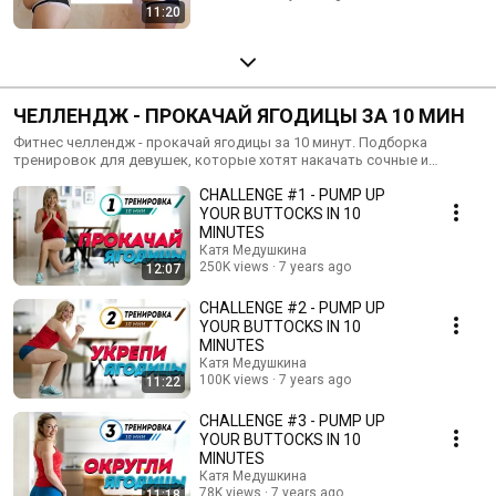
11:20
ЧЕЛЛЕНДЖ - ПРОКАЧАЙ ЯГОДИЦЫ ЗА 10 МИН
Фитнес челлендж - прокачай ягодицы за 10 минут. Подборка
тренировок для девушек, которые хотят накачать сочные и
красивые ягодицы в домашних условиях. Упражнения стоит
CHALLENGE #1 - PUMP UP
выполнять ежедневно на протяжении 30 дней (по одной
тренировке в неделю). За 1 месяц вы сможете похудеть, накачать
YOUR BUTTOCKS IN 10
красивую попу и ноги. #тренировка #похудение #фитнес
MINUTES
Катя Медушкина
250K views
7 years ago
12:07
CHALLENGE #2 - PUMP UP
YOUR BUTTOCKS IN 10
MINUTES
Катя Медушкина
100K views
7 years ago
11:22
CHALLENGE #3 - PUMP UP
YOUR BUTTOCKS IN 10
MINUTES
Катя Медушкина
78K views
7 years ago
11:18