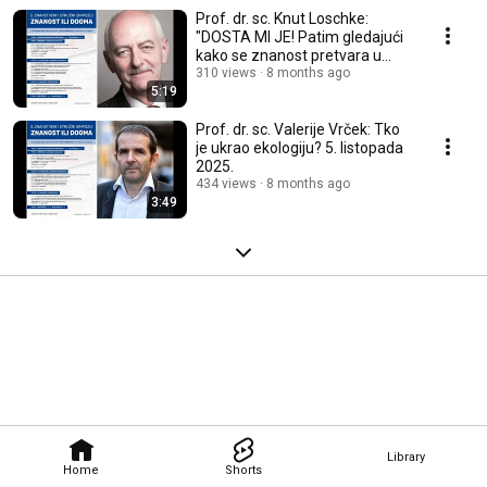
Prof. dr. sc. Knut Loschke:
"DOSTA MI JE! Patim gledajući
kako se znanost pretvara u
ku.vu politike!
310 views
8 months ago
5:19
Prof. dr. sc. Valerije Vrček: Tko
je ukrao ekologiju? 5. listopada
2025.
434 views
8 months ago
3:49
Library
Home
Shorts