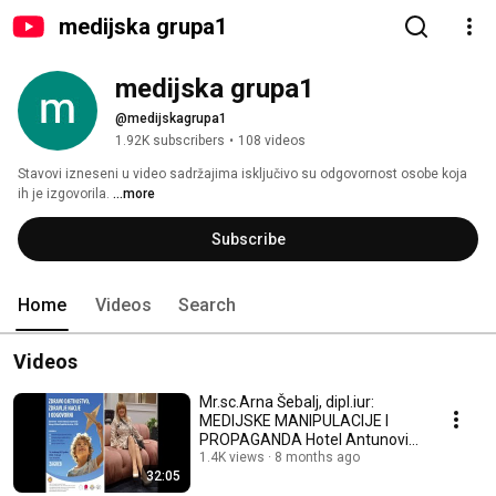
medijska grupa1
medijska grupa1
@medijskagrupa1
1.92K subscribers
•
108 videos
Stavovi izneseni u video sadržajima isključivo su odgovornost osobe koja 
ih je izgovorila. 
...more
Subscribe
Home
Videos
Search
Videos
Mr.sc.Arna Šebalj, dipl.iur:
MEDIJSKE MANIPULACIJE I
PROPAGANDA Hotel Antunović,
Zagreb,16. 11.2025.
1.4K views
8 months ago
32:05