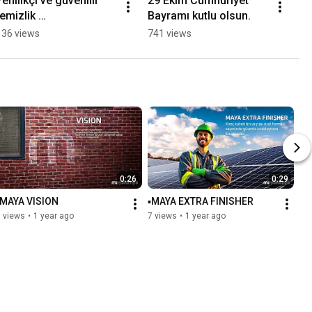
Yenilikçi ve güvenilir 
29 Ekim Cumhuriyet 
temizlik 
Bayramı kutlu olsun.
çözümlerimizle, Adana 
136 views
741 views
TÜYAP Fuar 
Merkezi’ndeyiz!
0:26
0:29
▪️MAYA VISION
▪️MAYA EXTRA FINISHER
 views
•
1 year ago
7 views
•
1 year ago