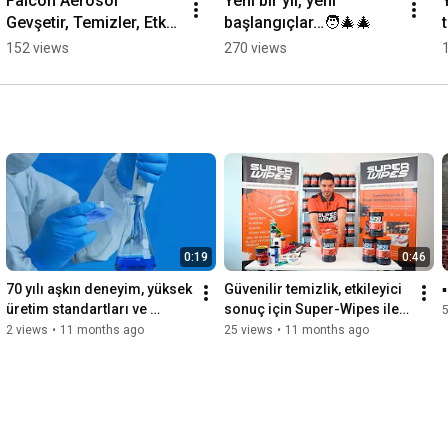
Falcon Aerosol 
Yeni bir yıl, yeni 
Gevşetir, Temizler, Etki 
başlangıçlar…🧑‍🎄🎄
Eder!
152 views
270 views
0:19
0:46
70 yılı aşkın deneyim, yüksek 
Güvenilir temizlik, etkileyici 
üretim standartları ve 
sonuç için Super-Wipes ile 
5
çözüm odaklı 
tanışın!
2 views
•
11 months ago
25 views
•
11 months ago
yaklaşımımızla 
yanınızdayız!