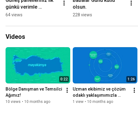
Güneş panelleriniz ilk 
Babalar Günü kutlu 
günkü verimle 
olsun.
çalışmıyor mu?
64 views
228 views
Videos
0:22
1:26
Bölge Danışman ve Temsilci 
Uzman ekibimiz ve çözüm 
Ağımız!
odaklı yaklaşımımızla 
sektörde fark yaratıyoruz!
10 views
•
10 months ago
1 view
•
10 months ago