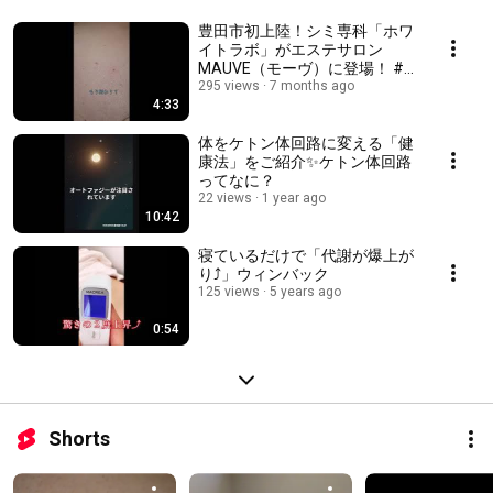
豊田市初上陸！シミ専科「ホワ
イトラボ」がエステサロン
MAUVE（モーヴ）に登場！ #
美容 #スキンケア #コスメ
295 views
7 months ago
4:33
体をケトン体回路に変える「健
康法」をご紹介✨ケトン体回路
ってなに？
22 views
1 year ago
10:42
寝ているだけで「代謝が爆上が
り⤴」ウィンバック
125 views
5 years ago
0:54
Shorts