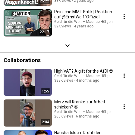
38K views
2 years ago
25:22
Peinliche MMT-Kritik | Reaktion
auf @ErnstWolffOffiziell
Geld für die Welt — Maurice Höfgen
32K views
4 years ago
22:17
Collaborations
High VAT? A gift for the AfD! 💀
Geld für die Welt — Maurice Höfgen and Surplus
388K views
4 months ago
1:55
Merz will Kranke zur Arbeit
schicken? 🥴
Geld für die Welt — Maurice Höfgen and Surplus
265K views
6 months ago
2:04
Haushaltsloch: Droht der