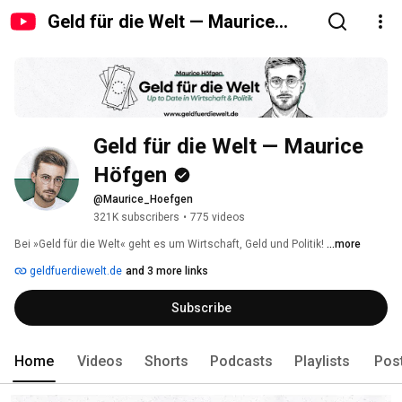
Geld für die Welt — Maurice
Höfgen
Geld für die Welt — Maurice 
Höfgen
@Maurice_Hoefgen
321K subscribers
•
775 videos
Bei »Geld für die Welt« geht es um Wirtschaft, Geld und Politik! 
...more
geldfuerdiewelt.de
and 3 more links
Subscribe
Home
Videos
Shorts
Podcasts
Playlists
Pos