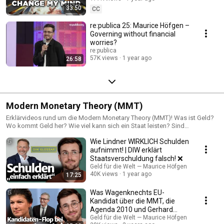
33:50
CC
re:publica 25: Maurice Höfgen –
Governing without financial
worries?
re:publica
57K views
1 year ago
26:58
Modern Monetary Theory (MMT)
Erklärvideos rund um die Modern Monetary Theory (MMT)! Was ist Geld?
Wo kommt Geld her? Wie viel kann sich ein Staat leisten? Sind
Staatsschulden per se schlecht? Wofür brauchen wir Steuern? Was ist
Wie Lindner WIRKLICH Schulden
mit der Inflation? Was sind Staatsanleihen? Und was bedeutet all das für
Geld-, Fiskal-, und Handelspolitik?
aufnimmt! | DIW erklärt
Staatsverschuldung falsch! ❌
Geld für die Welt — Maurice Höfgen
40K views
1 year ago
17:25
Was Wagenknechts EU-
Kandidat über die MMT, die
Agenda 2010 und Gerhard
Schröder denkt
Geld für die Welt — Maurice Höfgen