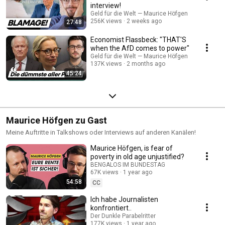
interview!
Geld für die Welt — Maurice Höfgen
256K views
2 weeks ago
27:48
Economist Flassbeck: "THAT'S
when the AfD comes to power"
Geld für die Welt — Maurice Höfgen
137K views
2 months ago
45:24
Maurice Höfgen zu Gast
Meine Auftritte in Talkshows oder Interviews auf anderen Kanälen!
Maurice Höfgen, is fear of
poverty in old age unjustified?
BENGALOS IM BUNDESTAG
67K views
1 year ago
54:58
CC
Ich habe Journalisten
konfrontiert..
Der Dunkle Parabelritter
177K views
1 year ago