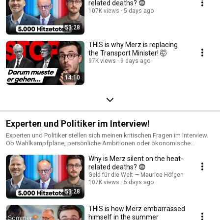
related deaths? 😨
107K views
5 days ago
53:28
THIS is why Merz is replacing
the Transport Minister! 🤯
97K views
9 days ago
14:10
Experten und Politiker im Interview!
Experten und Politiker stellen sich meinen kritischen Fragen im Interview.
Ob Wahlkampfpläne, persönliche Ambitionen oder ökonomische
Analysen!
Why is Merz silent on the heat-
related deaths? 😨
Geld für die Welt — Maurice Höfgen
107K views
5 days ago
53:28
THIS is how Merz embarrassed
himself in the summer