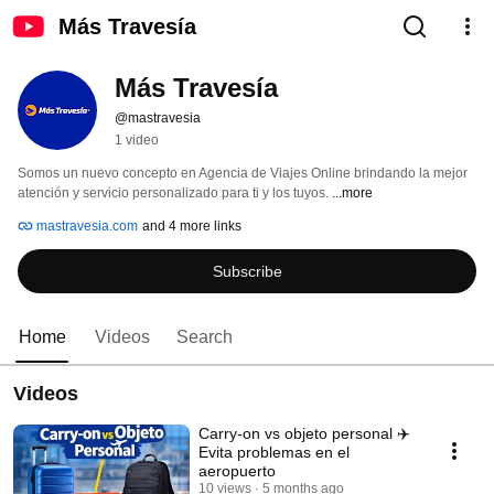
Más Travesía
Más Travesía
@mastravesia
1 video
Somos un nuevo concepto en Agencia de Viajes Online brindando la mejor 
atención y servicio personalizado para ti y los tuyos. 
...more
mastravesia.com
and 4 more links
Subscribe
Home
Videos
Search
Videos
Carry-on vs objeto personal ✈️
Evita problemas en el
aeropuerto
10 views
5 months ago