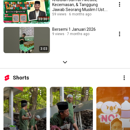
Kecemasan, & Tanggung
Jawab Seorang Muslim I Ust.
Fazlurrahman Anshar, MA
59 views
6 months ago
33:30
Bersemi 1 Januari 2026
9 views
7 months ago
3:03
Shorts