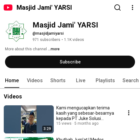
Masjid Jami' YARSI
Masjid Jami' YARSI
@masjidjamiyarsi
971 subscribers
•
1.1K videos
More about this channel
...more
Subscribe
Home
Videos
Shorts
Live
Playlists
Search
Videos
Kami mengucapkan terima
kasih yang sebesar-besarnya
kepada PT Juke Solusi
Teknologi atas dukungannya
15 views
5 months ago
3:29
Khutbah Jum'at I Medos,