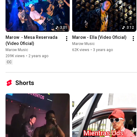
3:01
3:12
Marow  - Mesa Reservada 
Marow - Ella (Video Oficial)
(Video Oficial)
Marow Music
Marow Music
62K views
•
3 years ago
209K views
•
2 years ago
CC
Shorts