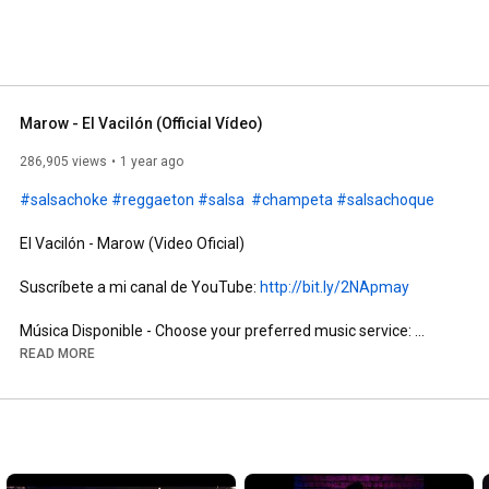
Marow - El Vacilón (Official Vídeo)
286,905 views
1 year ago
#salsachoke
#reggaeton
#salsa
#champeta
#salsachoque
El Vacilón - Marow (Video Oficial)

Suscríbete a mi canal de YouTube: 
http://bit.ly/2NApmay
Música Disponible - Choose your preferred music service: 

READ MORE
Apple Music: 

Spotify:  
https://open.spotify.com/track/1AWd3y...
Amazon Music: 

Dezzer:

YouTube: 
https://bit.ly/YouTubeMarow