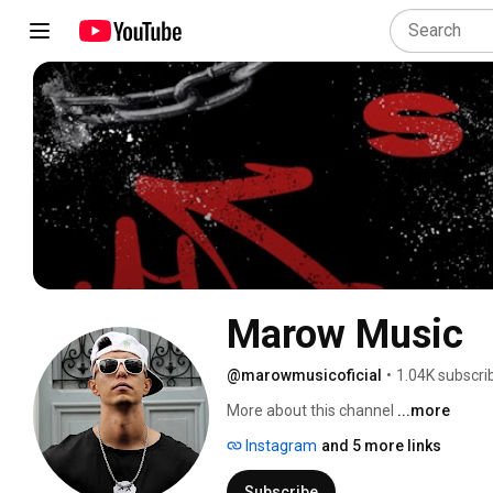
Marow Music
@marowmusicoficial
•
1.04K subscri
More about this channel
...more
Instagram
and 5 more links
Subscribe