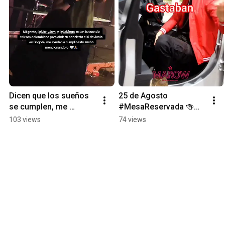
Dicen que los sueños 
25 de Agosto 
se cumplen, me 
#MesaReservada 🍻🔥        
ayudarías a cumplir el 
#corridostumbados 
103 views
74 views
mio?  @NickyJamTV  
#corridos 
#NickyConLaMega
#corridosnuevos