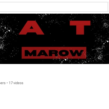
bers
•
17 videos