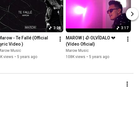
3:28
3:17
arow - Te Fallé (Official 
MAROW | 🥀 OLVÍDALO 💔 
Lyric Video )
(Vídeo Oficial)
Marow Music
Marow Music
4K views
•
5 years ago
108K views
•
5 years ago