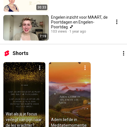
30:33
Engelen inzicht voor MAART, de
Poortdagen en Engelen-
Poortdag. 💕
103 views
1 year ago
7:19
Shorts
Wat als jij je focus 
verlegt van pijn naar 
Adem liefde in.. 
de les erachter? 
Meditatiemomentje