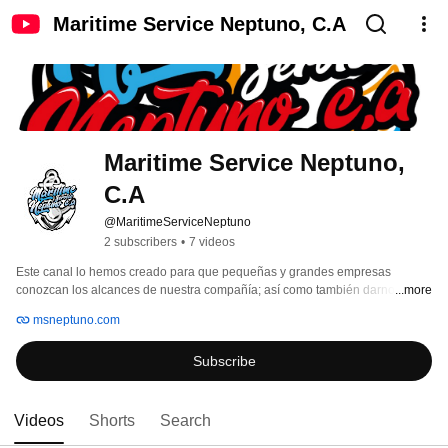
Maritime Service Neptuno, C.A
Maritime Service Neptuno, 
C.A
@MaritimeServiceNeptuno
2 subscribers
•
7 videos
Este canal lo hemos creado para que pequeñas y grandes empresas 
conozcan los alcances de nuestra compañía; así como también darnos a 
...more
conocer en el ámbito Marítimo e Industrial. 
msneptuno.com
Subscribe
Videos
Shorts
Search