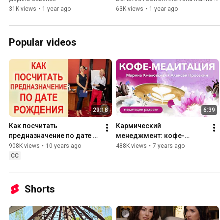
НЕ ІНТЕРВ"Ю: СЕКРЕТИ 
31K views
•
1 year ago
63K views
•
1 year ago
УСПІХУ ТА КАРМІЧНІ 
ЗАКОНИ.ЕНЕРГІЯ
Popular videos
29:18
6:39
Как посчитать 
Кармический 
предназначение по дате 
менеджмент: кофе-
рождения? МАТРИЦА 
медитация | Марина 
908K views
•
10 years ago
488K views
•
7 years ago
СУДЬБЫ
Хмеловская и Алексей 
CC
Просекин
Shorts