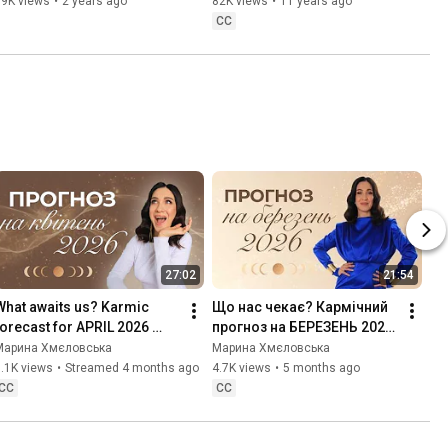
89K views
•
2 years ago
82K views
•
11 years ago
CC
27:02
21:54
What awaits us? Karmic 
Що нас чекає? Кармічний 
forecast for APRIL 2026 
прогноз на БЕРЕЗЕНЬ 2026 
from Marina Khmelovskaya
року від Марини 
Марина Хмєловська
Марина Хмєловська
Хмєловської
.1K views
•
Streamed 4 months ago
4.7K views
•
5 months ago
CC
CC