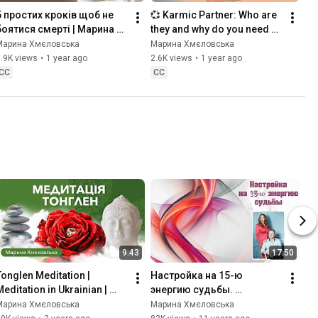
5 простих кроків щоб не 
💞 Karmic Partner: Who are 
боятися смерті | Марина 
they and why do you need 
Хмєловська
one | Maryna Khmelovska
Марина Хмєловська
Марина Хмєловська
.9K views
•
1 year ago
2.6K views
•
1 year ago
CC
CC
9:43
17:50
Tonglen Meditation | 
Настройка на 15-ю 
Meditation in Ukrainian | 
энергию судьбы. 
Maryna Khmelovska
Активация
Марина Хмєловська
Марина Хмєловська