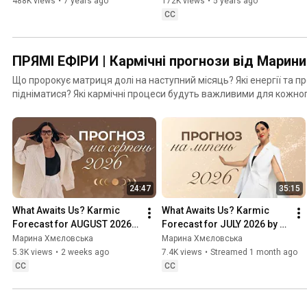
Хмеловская и Алексей 
Khmelovskaya and Alexey 
488K views
•
7 years ago
172K views
•
5 years ago
Просекин
Prosekin
CC
ПРЯМІ ЕФІРИ | Кармічні прогнози від Марин
Що пророкує матриця долі на наступний місяць? Які енергії та 
підніматися? Які кармічні процеси будуть важливими для кожног
та перевірки чекає світ? Які уроки з точки зору духовного розви
гармонізувати всі сфери свого життя? Відповіді на всі ці питанн
каналі.
24:47
35:15
What Awaits Us? Karmic 
What Awaits Us? Karmic 
Forecast for AUGUST 2026 
Forecast for JULY 2026 by 
by Maryna Khmelovska
Maryna Khmelovska
Марина Хмєловська
Марина Хмєловська
5.3K views
•
2 weeks ago
7.4K views
•
Streamed 1 month ago
CC
CC