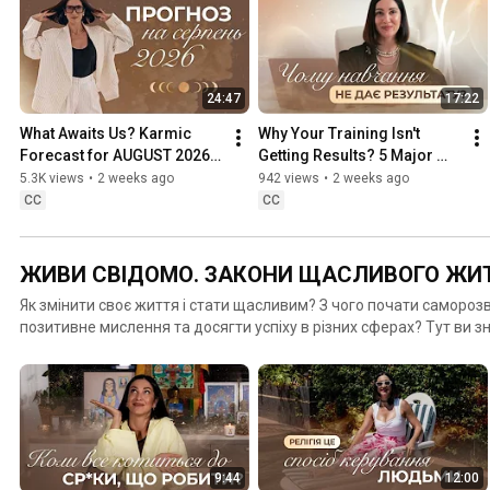
24:47
17:22
What Awaits Us? Karmic 
Why Your Training Isn't 
Forecast for AUGUST 2026 
Getting Results? 5 Major 
by Maryna Khmelovska
Mistakes | Maryna 
5.3K views
•
2 weeks ago
942 views
•
2 weeks ago
Khmelovska
CC
CC
ЖИВИ СВІДОМО. ЗАКОНИ ЩАСЛИВОГО ЖИ
Як змінити своє життя і стати щасливим? З чого почати саморо
позитивне мислення та досягти успіху в різних сферах? Тут ви зн
питання про те, як влаштований світ, як працюють закони Всесвіт
житті діє за законами причини і наслідку. Все про кармічні закон
трансформацію життя. #маринахмєловська #за
9:44
12:00