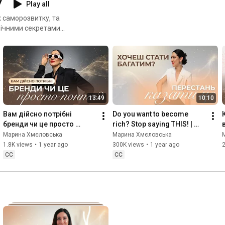
У
Play all
х саморозвитку, та
мічними секретами
пов'язані духовний розвиток
е мислення. Кармічні закони
 новий фінансовий рівень.
нядостатку
13:49
10:10
Вам дійсно потрібні 
Do you want to become 
бренди чи це просто 
rich? Stop saying THIS! | 
понти? | Марина 
Marina Khmelovskaya
Марина Хмєловська
Марина Хмєловська
Хмєловська
1.8K views
•
1 year ago
300K views
•
1 year ago
2
CC
CC