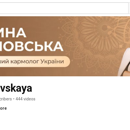
vskaya
cribers
•
444 videos
more