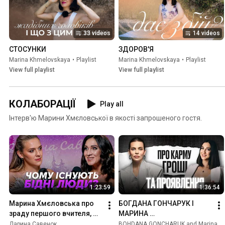
33 videos
14 videos
СТОСУНКИ
ЗДОРОВ'Я
Мarina Khmelovskaya
•
Playlist
Мarina Khmelovskaya
•
Playlist
View full playlist
View full playlist
КОЛАБОРАЦІЇ
Play all
Інтерв'ю Марини Хмєловської в якості запрошеного гостя.
1:23:59
1:36:54
Марина Хмєловська про 
БОГДАНА ГОНЧАРУК І 
зраду першого вчителя, 
МАРИНА 
буддизм та грошову карму
ХМЕЛОВСЬКА.ЕКСКЛЮЗИВ
Дарина Савенок
BOHDANA GONCHARUK and Мarina Khmelovskaya