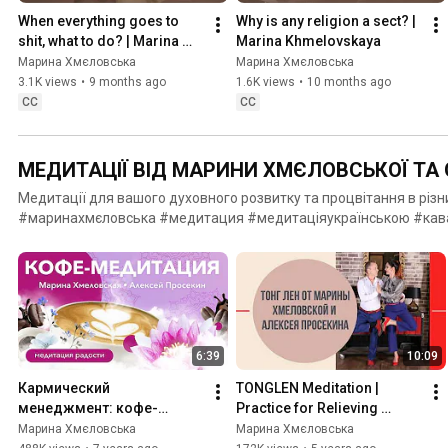
When everything goes to 
Why is any religion a sect? | 
shit, what to do? | Marina 
Marina Khmelovskaya
Khmelovskaya
Марина Хмєловська
Марина Хмєловська
3.1K views
•
9 months ago
1.6K views
•
10 months ago
CC
CC
МЕДИТАЦІЇ ВІД МАРИНИ ХМЄЛОВСЬКОЇ ТА 
Медитації для вашого духовного розвитку та процвітання в різн
#маринахмєловська #медитация #медитаціяукраїнською #кав
6:39
10:09
Кармический 
TONGLEN Meditation | 
менеджмент: кофе-
Practice for Relieving 
медитация | Марина 
Suffering | Marina 
Марина Хмєловська
Марина Хмєловська