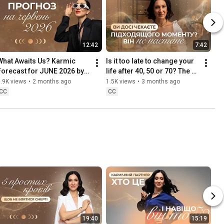
12:42
7:42
What Awaits Us? Karmic 
Is it too late to change your 
Forecast for JUNE 2026 by 
life after 40, 50 or 70? The 
Maryna Khmelovska
truth they won't tell you | 
.9K views
•
2 months ago
1.5K views
•
3 months ago
Marina Khm...
CC
CC
19:40
15:19