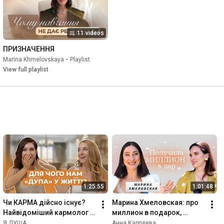
11 videos
ПРИЗНАЧЕННЯ
Мarina Khmelovskaya
•
Playlist
View full playlist
1:25:55
1:01:48
Чи КАРМА дійсно існує? 
Марина Хмеловская: про 
Найвідоміший кармолог 
миллион в подарок, 
країни Марина 
хейтеров и карму Украины
Я ДУША
Анна Карпеева