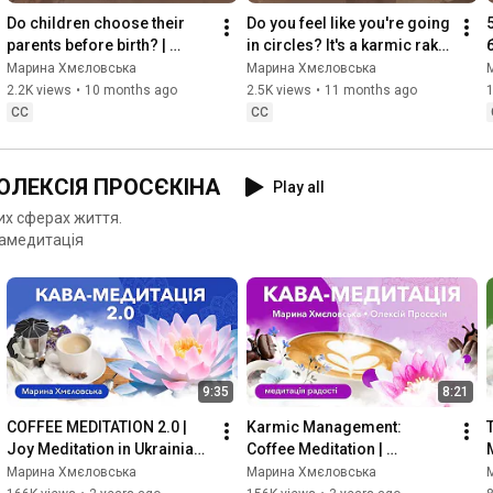
#changeyourlife
#karmologist
#marinakhmelovskaya
Do children choose their 
Do you feel like you're going 
parents before birth? | 
in circles? It's a karmic rake 
Marina Khmelovskaya
| Marina Khmelovskaya
Марина Хмєловська
Марина Хмєловська
2.2K views
•
10 months ago
2.5K views
•
11 months ago
1
CC
CC
ОЛЕКСІЯ ПРОСЄКІНА
Play all
их сферах життя.
амедитація
9:35
8:21
COFFEE MEDITATION 2.0 | 
Karmic Management: 
Joy Meditation in Ukrainian | 
Coffee Meditation | 
Maryna Khmelovska
Meditation in Ukrainian | 
Марина Хмєловська
Марина Хмєловська