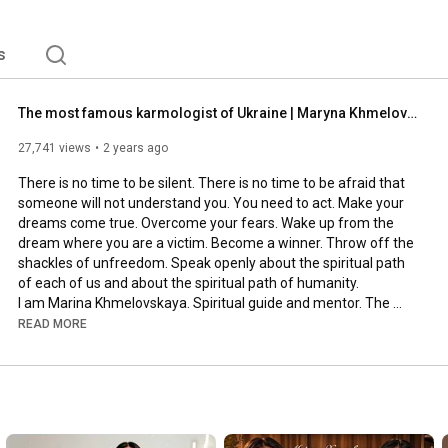
s
The most famous karmologist of Ukraine | Maryna Khmelovska | Teaser
27,741 views
2 years ago
There is no time to be silent. There is no time to be afraid that 
someone will not understand you. You need to act. Make your 
dreams come true. Overcome your fears. Wake up from the 
dream where you are a victim. Become a winner. Throw off the 
shackles of unfreedom. Speak openly about the spiritual path 
of each of us and about the spiritual path of humanity. 

I am Marina Khmelovskaya. Spiritual guide and mentor. The 
most famous karmologist of Ukraine. And on my YouTube 
READ MORE
channel you will find many karmic practices for prosperity. You 
will understand what karma is and how to create absolutely 
everything in your life with the help of karmic laws: money, 
happy relationships, health, peace, harmony. I do not teach you 
how to live. I live the way I teach. If you are ready to wake up 
and become the Creator of your reality, I will help you on this 