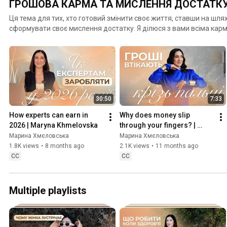
ГРОШОВА КАРМА ТА МИСЛЕННЯ ДОСТАТК
Ця тема для тих, хто готовий змінити своє життя, ставши на шля
сформувати своє мислення достатку. Я ділюся з вами всіма кар
мислення багатих людей. Чому одні люди багаті, а інші бідні. Як 
і грошова карма. У чому полягає психологія багатства та грошов
грошей, практики та опрацювання для тих, хто готовий вийти на
#маринахмєловська #усвідомленість #грошовакарма #мислен
30:50
7:33
How experts can earn in 
Why does money slip 
2026 | Maryna Khmelovska
through your fingers? | 
Marina Khmelovskaya
Марина Хмєловська
Марина Хмєловська
1.8K views
•
8 months ago
2.1K views
•
11 months ago
CC
CC
Multiple playlists