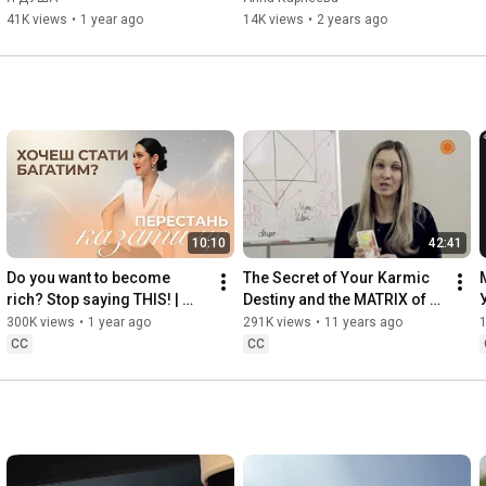
Хмєловська
41K views
•
1 year ago
14K views
•
2 years ago
10:10
42:41
Do you want to become 
The Secret of Your Karmic 
rich? Stop saying THIS! | 
Destiny and the MATRIX of 
Marina Khmelovskaya
FATE. Part 2
300K views
•
1 year ago
291K views
•
11 years ago
CC
CC