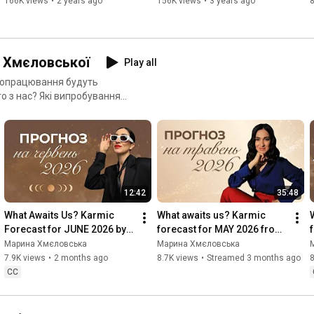
Maryna Khmelovska
166K views
•
2 years ago
156K views
•
3 years ago
и Хмєловської
Play all
пропрацювання будуть
о з нас? Які випробування
тку ми маємо пройти, щоб
я - щомісяця дивись на
12:42
35:48
What Awaits Us? Karmic 
What awaits us? Karmic 
Forecast for JUNE 2026 by 
forecast for MAY 2026 from 
Maryna Khmelovska
Marina Khmelovskaya
Марина Хмєловська
Марина Хмєловська
7.9K views
•
2 months ago
8.7K views
•
Streamed 3 months ago
8
CC