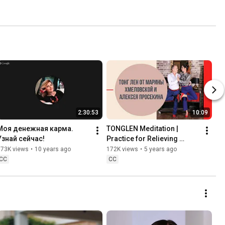
2:30:53
10:09
Моя денежная карма. 
TONGLEN Meditation | 
Узнай сейчас!
Practice for Relieving 
Suffering | Marina 
173K views
•
10 years ago
172K views
•
5 years ago
Khmelovskaya and Alexey 
CC
CC
Prosekin