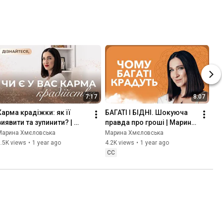
7:17
8:07
Карма крадіжки: як її 
БАГАТІ І БІДНІ. Шокуюча 
виявити та зупинити? | 
правда про гроші | Марина 
Марина Хмєловська
Хмєловська
Марина Хмєловська
Марина Хмєловська
.5K views
•
1 year ago
4.2K views
•
1 year ago
CC