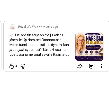
Royal Life Way
•
4 weeks ago
🌿 Uusi opetussarja on nyt julkaistu
jäsenille! 📚 Narsismi Raamatussa –
Miten tunnistat narsistisen dynamiikan
ja suojaat sydämesi? Tämä 4-osainen
opetussarja vie sinut syvälle Raamatun
henkilöiden elämään ja siihen, mitä
voimme oppia heidän sydämensä
4
valinnoista ja ihmissuhdedynamiikasta.
Sarjassa käsittelemme muun muassa:
✨ Miten tunnistaa narsistinen
dynamiikka. ✨ Saulia, Iisebeliä,
Absalomia, faraota ja Herodesta. ✨
Vallan, kontrollin, kateuden ja
manipuloinnin vaikutuksia. ✨ Sydämen
rakenteiden juuria sekä tietä kohti
eheytymistä, terveitä rajoja ja