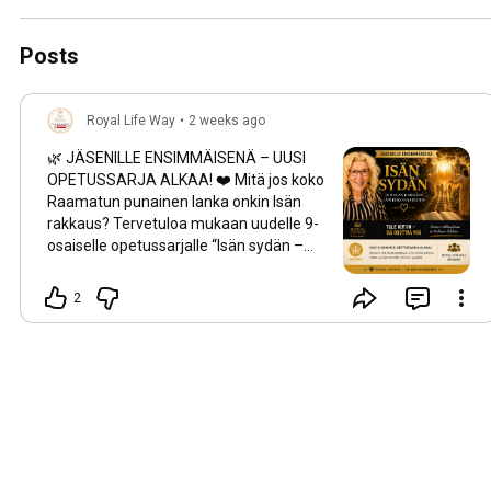
Posts
Royal Life Way
•
2 weeks ago
🌿 JÄSENILLE ENSIMMÄISENÄ – UUSI
OPETUSSARJA ALKAA! ❤️ Mitä jos koko
Raamatun punainen lanka onkin Isän
rakkaus? Tervetuloa mukaan uudelle 9-
osaiselle opetussarjalle “Isän sydän –
Jumalan rakkaus läpi koko Raamatun.”
Tässä sarjassa kuljemme luomisesta
2
Ilmestyskirjaan ja tutkimme, kuinka
Jumala on aina kutsunut ihmistä
takaisin yhteyteensä. Jokainen jakso vie
syvemmälle Isän sydämeen ja avaa
Raamattua uudesta näkökulmasta. ✨
Jäsenenä saat katsottavaksesi jokaisen
jakson ennen julkista julkaisua. Kiitos,
että olet mukana rakentamassa Royal
LifeWay -yhteisöä. Rukoilen, että tämä