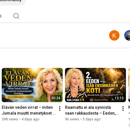
s
20:24
13:10
Elävän veden virrat – miten 
Raamattu ei ala synnistä 
Jumala muutti menetykset 
vaan rakkaudesta – Eeden, 
kirkkaudeksi | 
Isän ensimmäinen koti | 2/9
398 views
•
4 days ago
96 views
•
5 days ago
Henkilökohtainen todistus🌸