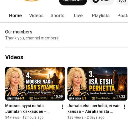
Home
Videos
Shorts
Live
Playlists
Post
Our members
Thank you, channel members!
Videos
15:59
17:32
Mooses pyysi nähdä 
Jumala etsii perhettä, ei vain 
Jumalan kirkkauden – 
kansaa – Abrahamista 
Jumala näytti hyvyytensä | 
Joosefiin | Isän sydän 3/9
34 views
•
12 hours ago
128 views
•
2 days ago
4/9