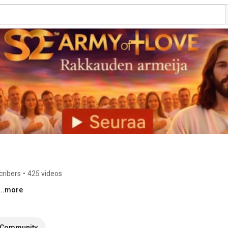
fe Way 
cribers
•
425 videos
...more
Community