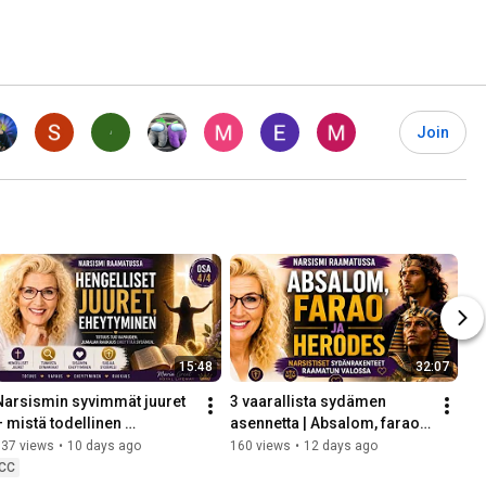
Join
15:48
32:07
Narsismin syvimmät juuret 
3 vaarallista sydämen 
– mistä todellinen 
asennetta | Absalom, farao 
eheytyminen alkaa? | Osa 
ja Herodes – Osa 3/4  
137 views
•
10 days ago
160 views
•
12 days ago
4/4 Narsismi Raamatussa 
Narsismi Raamatussa
CC