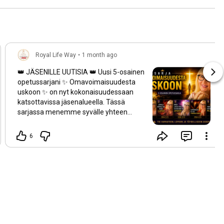
Royal Life Way
•
1 month ago
👑 JÄSENILLE UUTISIA 👑 Uusi 5-osainen
opetussarjani ✨ Omavoimaisuudesta
uskoon ✨ on nyt kokonaisuudessaan
katsottavissa jäsenalueella. Tässä
sarjassa menemme syvälle yhteen
suurimmista hengellisen kasvun
esteistä: omavoimaisuuteen. Moni
6
ajattelee, että uskon suurin este on
pelko, synti tai jopa vihollinen. Mutta
usein suurin este on paljon lähempänä.
Se hetki, kun ihminen luottaa enemmän
omaan ymmärrykseensä, kontrolliinsa
ja selviytymiskykyynsä kuin Jumalaan.
Sarjassa käsittelemme mm.: 📍 Miksi
omavoimaisuus estää uskoa 📍 Miksi
Jumala murtaa sen, mihin luotat 📍