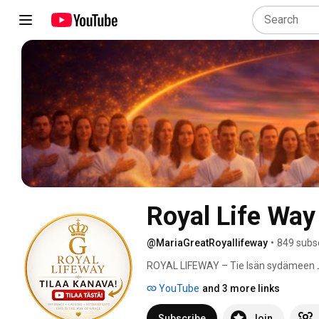
Royal Li
@MariaGreatRoyallifeway
•
849 subs
ROYAL LIFEWAY – Tie Isän sydämeen 
YouTube
and 3 more links
Subscribe
Join