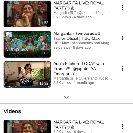
MARGARITA LIVE: ROYAL
PARTY✨🌼
Margarita Si Te Quiere and Jugate!
8.9K views
6 days ago
1:58
Margarita - Temporada 3 |
Tráiler Oficial | HBO Max
HBO Max Latinoamérica and Margarita Si Te Qui
89K views
8 days ago
2:02
Ada's Kitchen: TODAY with
Franco!!!! @jugate_YA
#margarita
Margarita Si Te Quiere and Hudson Kitchenware
8.5K views
1 month ago
11:32
Videos
MARGARITA LIVE: ROYAL
PARTY✨🌼
8.9K views
6 days ago