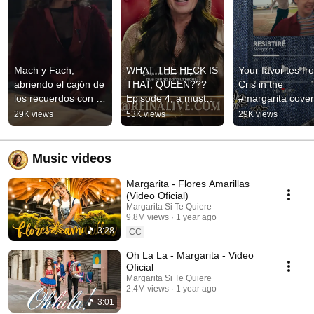
Mach y Fach, 
WHAT THE HECK IS 
Your favorites fro
abriendo el cajón de 
THAT, QUEEN??? 
Cris in the 
los recuerdos con 
Episode 4, a must-
#margarita cover 
una canción que nos 
watch!!! Now 
series
29K views
53K views
29K views
gusta mucho!!
available on HBO 
MAX. #margarita
Music videos
Margarita - Flores Amarillas
(Video Oficial)
Margarita Si Te Quiere
9.8M views
1 year ago
3:28
CC
Oh La La - Margarita - Video
Oficial
Margarita Si Te Quiere
2.4M views
1 year ago
3:01