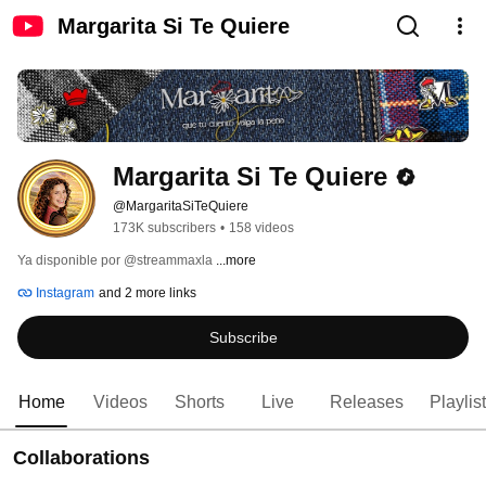
Margarita Si Te Quiere
Margarita Si Te Quiere
@MargaritaSiTeQuiere
173K subscribers
•
158 videos
Ya disponible por @streammaxla 
...more
Instagram
and 2 more links
Subscribe
Home
Videos
Shorts
Live
Releases
Playlis
Collaborations