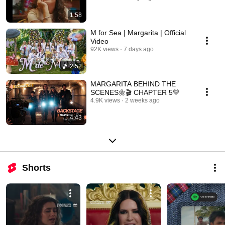
1:58
M for Sea | Margarita | Official
Video
92K views
7 days ago
2:52
MARGARITA BEHIND THE
SCENES🌼🎬 CHAPTER 5💛
4.9K views
2 weeks ago
4:43
Shorts