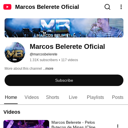
Marcos Belerete Oficial
Marcos Belerete Oficial
@marcosbelerete
1.31K subscribers
•
117 videos
More about this channel
...more
Subscribe
Home
Videos
Shorts
Live
Playlists
Posts
Videos
Marcos Belerete - Pelos
Butecos de Minas (Clipe