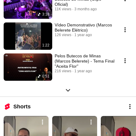
Oficial)
11K views
3 months ago
3:18
Vídeo Demonstrativo (Marcos
Belerete Elétrico)
126 views
1 year ago
1:22
Pelos Butecos de Minas
(Marcos Belerete) - Tema Final
"Aceita Flor"
216 views
1 year ago
0:51
Shorts