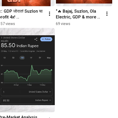
📈 GDP जोरात! Suzlon चा 
"🔥 Bajaj, Suzlon, Ola 
rofit 4x! 
Electric, GDP & more – 
#SuzlonEnergy 
आजच्या मार्केटच्या 30-sec 
157 views
69 views
#GDPIndia 
बातम्या! 
#MarathiInvestor 
#MarathiInvestor"
#StockMarketNews 
#marathi
Pre-Market Analysis 