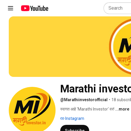
Marathi invest
@Marathiinvestorofficial
•
18 subscri
स्वागत आहे 'Marathi Investor' वर! 
...more
Instagram
Subscribe