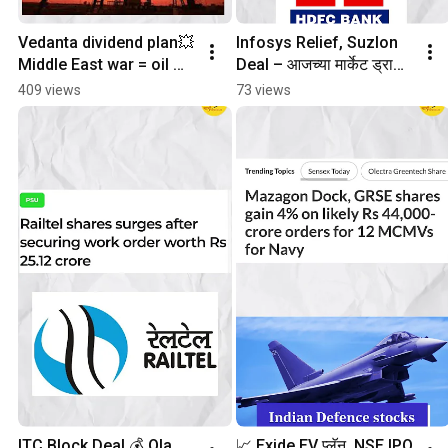
Vedanta dividend plan💥
Infosys Relief, Suzlon 
Middle East war = oil 
Deal – आजच्या मार्केट ड्रामा 
spike! #stocks 
एकदम थेट!  
409 views
73 views
#marathiinvestor
#StockMarketNews  
#MarathiInvestor
ITC Block Deal 💰 Ola 
📈 Exide EV प्लॅन, NSE IPO 