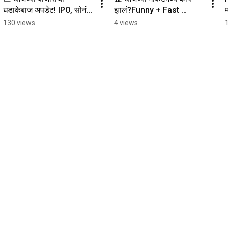
धडाकेबाज अपडेट! IPO, सोनं 
झालं?Funny + Fast 
म
आणि मोठ्या बातम्या – फक्त 60 
अपडेट्स एका मिनिटात! 
च
130 views
4 views
सेकंदात!
#stockmarket  
#investmentmarathi