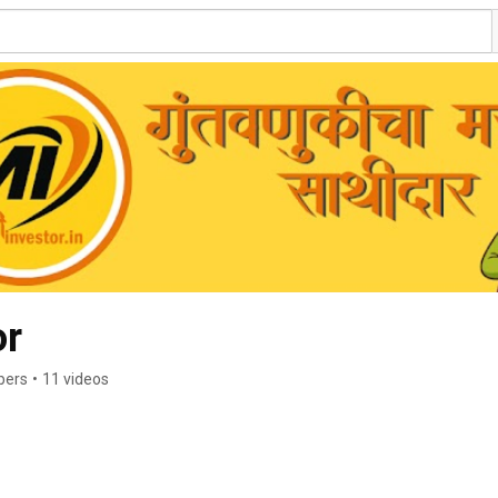
or
bers
•
11 videos