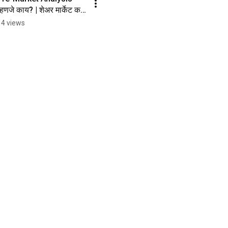
्हणजे काय? | शेअर मार्केट कसं 
ालतं याचं सुरुवातीचं पाऊल 
14 views
#shorts