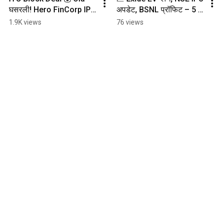
घसरली! Hero FinCorp IPO 
अपडेट, BSNL प्रॉफिट – 5 
🔜 RailTel ऑर्डर 🚀 | 
मार्केट न्यूज फक्त 50 सेकंदात! 
1.9K views
76 views
Market News in 50 Sec  
🚀 #marathiinvestor
#stockmarket