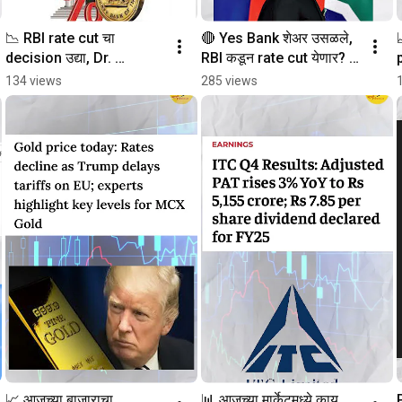
📉 RBI rate cut चा 
🔴 Yes Bank शेअर उसळले, 
decision उद्या, Dr. 
RBI कडून rate cut येणार? 
p
Reddy’s deal जोरात!  
#MarathiInvestor 
134 views
285 views
#MarathiFinance  
#investmentmarathi
#InvestingInMarathi
📈 आजच्या बाजाराचा 
📊 आजच्या मार्केटमध्ये काय 