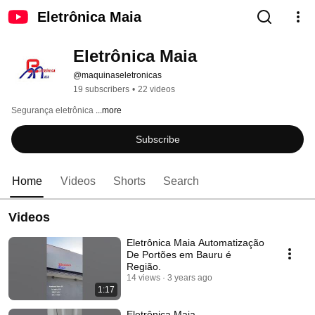
Eletrônica Maia
Eletrônica Maia
@maquinaseletronicas
19 subscribers
•
22 videos
Segurança eletrônica 
...more
Subscribe
Home
Videos
Shorts
Search
Videos
Eletrônica Maia Automatização
De Portões em Bauru é
Região.
14 views
3 years ago
1:17
Eletrônica Maia