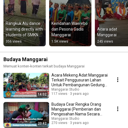
Rangkuk Alu dance 
Keindahan Waerebo 
learning directly with 
dan Pesona Gadis 
Acara adat 
students of SMKN 1 
Manggarai
Manggarai
Satarmese
356 views
1.5K views
245 views
Budaya Manggarai
Memuat konten-konten terkait budaya Manggarai
Acara Mekeng Adat Manggarai
Terkait Penggusuran Lahan
Untuk Pembangunan Gedung
SMKN 1 Satarmese
Manggarai Studio
117 views
3 years ago
14:02
Budaya Cear Rengka Orang
Manggarai (Pemberian dan
Pengesahan Nama Secara
Adat Manggarai)
Manggarai Studio
270 views
3 years ago
20:42