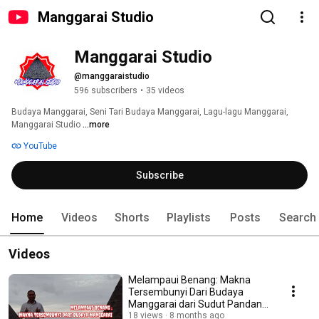
Manggarai Studio
Manggarai Studio
@manggaraistudio
596 subscribers
•
35 videos
Budaya Manggarai, Seni Tari Budaya Manggarai, Lagu-lagu Manggarai, 
Manggarai Studio 
...more
YouTube
Subscribe
Home
Videos
Shorts
Playlists
Posts
Search
Videos
Melampaui Benang: Makna
Tersembunyi Dari Budaya
Manggarai dari Sudut Pandang
Budaya Filosofis
18 views
8 months ago