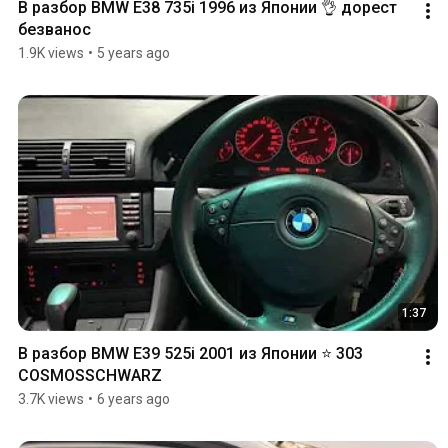
В разбор BMW E38 735i 1996 из Японии 👌 дорест 
безванос
1.9K views
•
5 years ago
1:37
В разбор BMW E39 525i 2001 из Японии ⭐️ 303 
COSMOSSCHWARZ
3.7K views
•
6 years ago