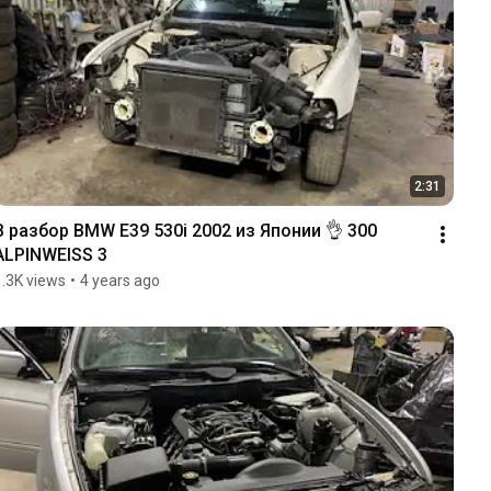
2:31
В разбор BMW E39 530i 2002 из Японии 👌 300 
ALPINWEISS 3
1.3K views
•
4 years ago