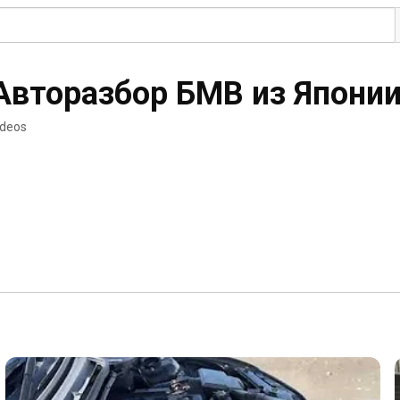
торазбор БМВ из Японии
ideos