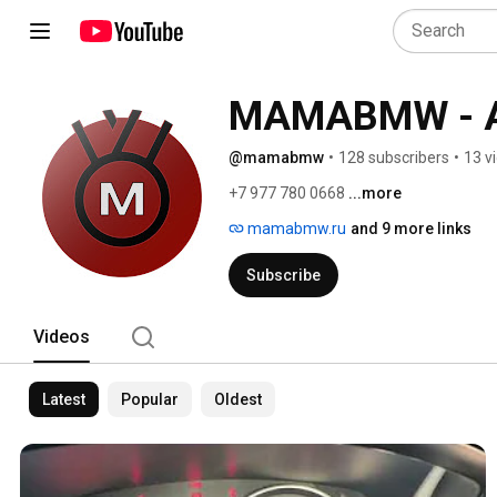
MAMABMW - Ав
@mamabmw
•
128 subscribers
•
13 v
+7 977 780 0668 
...more
mamabmw.ru
and 9 more links
Subscribe
Videos
Latest
Popular
Oldest