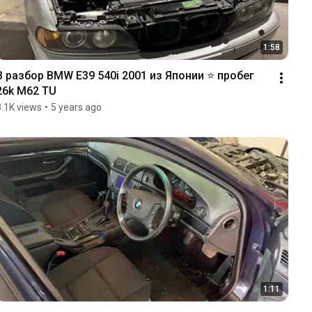
1:58
В разбор BMW E39 540i 2001 из Японии ⭐️ пробег 
26k M62 TU
3.1K views
•
5 years ago
1:11