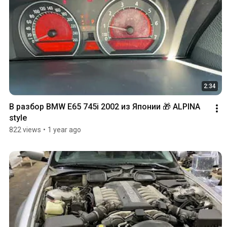
2:34
В разбор BMW E65 745i 2002 из Японии 🎁 ALPINA 
style
822 views
•
1 year ago