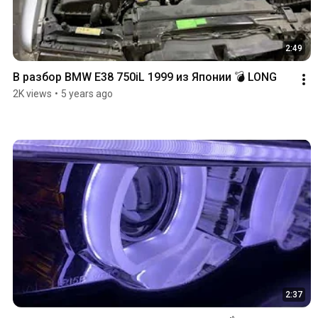
2:49
В разбор BMW E38 750iL 1999 из Японии 💣 LONG
2K views
•
5 years ago
2:37