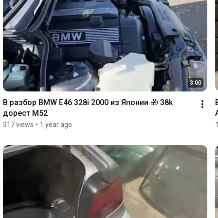
3:00
В разбор BMW E46 328i 2000 из Японии 🎁 38k 
дорест M52
317 views
•
1 year ago