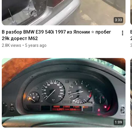
3:33
В разбор BMW E39 540i 1997 из Японии ⭐️ пробег 
29k дорест M62
2.8K views
•
5 years ago
1:09