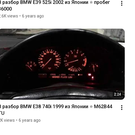
В разбор BMW E39 525i 2002 из Японии ⭐️ пробег 
36000
2.6K views
•
6 years ago
2:24
В разбор BMW E38 740i 1999 из Японии ⭐️ M62B44 
TU
2K views
•
6 years ago