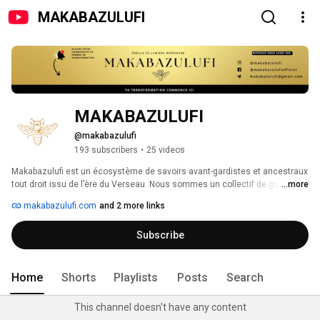
MAKABAZULUFI
MAKABAZULUFI
@makabazulufi
193 subscribers
•
25 videos
Makabazulufi est un écosystème de savoirs avant-gardistes et ancestraux 
tout droit issu de l’ère du Verseau. Nous sommes un collectif de guides, 
...more
sages et transformatrices unies par l'appel du changement. Découvrez un 
makabazulufi.com
and 2 more links
contenu innovant alliant l’intelligence universelle et l'élaboration de 
nouvelles sciences. 
Subscribe
Home
Shorts
Playlists
Posts
Search
This channel doesn't have any content