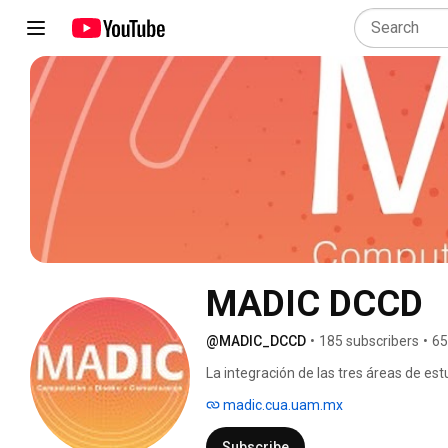
MADIC DCCD
@MADIC_DCCD
•
185 subscribers
•
65
La integración de las tres áreas de est
único a la maestría que se abre a los e
madic.cua.uam.mx
Está dirigida a personas sensibles a l
capacidades para contribuir en la solu
Subscribe