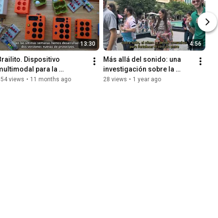
13:30
4:56
railito. Dispositivo 
Más allá del sonido: una 
multimodal para la 
investigación sobre la 
enseñanza-aprendizaje del 
comunicación, la 
354 views
•
11 months ago
28 views
•
1 year ago
sistema braille
interpretación...