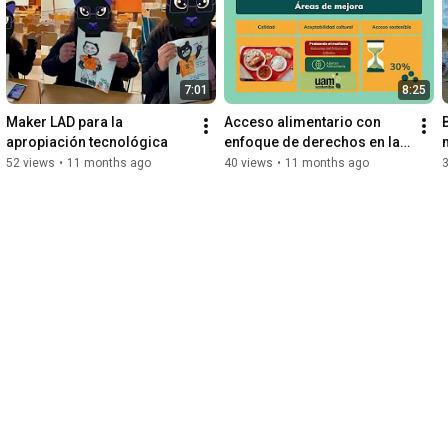
7:01
8:25
Maker LAD para la 
Acceso alimentario con 
B
apropiación tecnológica
enfoque de derechos en la 
UAM Cuajimalpa
52 views
•
11 months ago
40 views
•
11 months ago