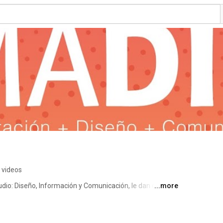
 videos
udio: Diseño, Información y Comunicación, le dan carácter 
...more
gresados de carreras sociales, humanísticas y científicas. 
os conflictos contemporáneos e interesadas en desarrollar 
ción de problemas de comunicación en torno a la 