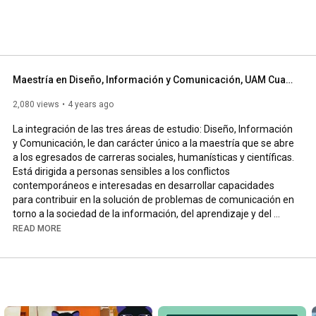
izaje y del conocimiento en el marco de la 
s de los cambios y las transformaciones tecnológicas de 
Maestría en Diseño, Información y Comunicación, UAM Cuajimalpa
2,080 views
4 years ago
La integración de las tres áreas de estudio: Diseño, Información 
y Comunicación, le dan carácter único a la maestría que se abre 
a los egresados de carreras sociales, humanísticas y científicas. 
Está dirigida a personas sensibles a los conflictos 
contemporáneos e interesadas en desarrollar capacidades 
para contribuir en la solución de problemas de comunicación en 
torno a la sociedad de la información, del aprendizaje y del 
conocimiento en el marco de la mundialización, así como de los 
READ MORE
efectos de los cambios y las transformaciones tecnológicas de 
punta.