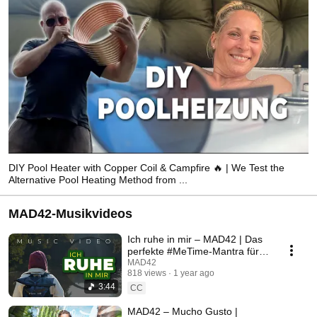
DIY Pool Heater with Copper Coil & Campfire 🔥 | We Test the
Alternative Pool Heating Method from ...
MAD42-Musikvideos
Ich ruhe in mir – MAD42 | Das
perfekte #MeTime-Mantra für
Motivation & gute Laune
MAD42
818 views
1 year ago
3:44
CC
MAD42 – Mucho Gusto |