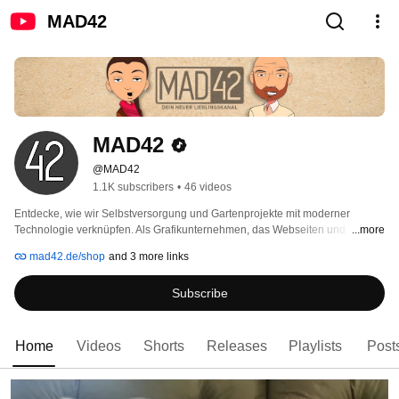
MAD42
MAD42
@MAD42
1.1K subscribers
•
46 videos
Entdecke, wie wir Selbstversorgung und Gartenprojekte mit moderner 
Technologie verknüpfen. Als Grafikunternehmen, das Webseiten und 
...more
Imagefilme gestaltet, bringen wir Kunst und Kreativität in den digitalen 
mad42.de/shop
and 3 more links
Raum. Lass dich inspirieren von automatisierten Lösungen, kreativen 
Projekten und spannenden Einblicken in unser digitales Landleben.” 
Subscribe
Home
Videos
Shorts
Releases
Playlists
Post