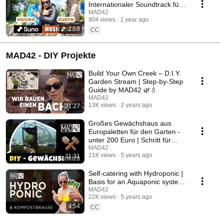
Internationaler Soundtrack für
Naturliebhaber 🌿🎶
MAD42
904 views
1 year ago
2:58
CC
MAD42 - DIY Projekte
Build Your Own Creek – D.I.Y.
Garden Stream | Step-by-Step
Guide by MAD42 🌿💧
MAD42
13K views
2 years ago
21:27
Großes Gewächshaus aus
Europaletten für den Garten -
unter 200 Euro | Schritt für
Schritt Anl. | DIY
MAD42
21K views
5 years ago
11:31
Self-catering with Hydroponic |
Basis for an Aquaponic system
| Compost Tea | MAD42 &
MAD42
22K views
5 years ago
Faun e.V.
4:54
CC