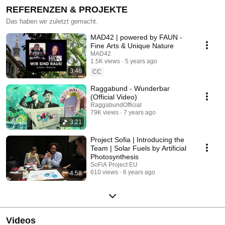
REFERENZEN & PROJEKTE
Das haben wir zuletzt gemacht.
MAD42 | powered by FAUN -
Fine Arts & Unique Nature
MAD42
1.5K views
5 years ago
3:46
CC
Raggabund - Wunderbar
(Official Video)
RaggabundOfficial
79K views
7 years ago
3:21
Project Sofia | Introducing the
Team | Solar Fuels by Artificial
Photosynthesis
SoFiA Project EU
610 views
6 years ago
4:58
Videos