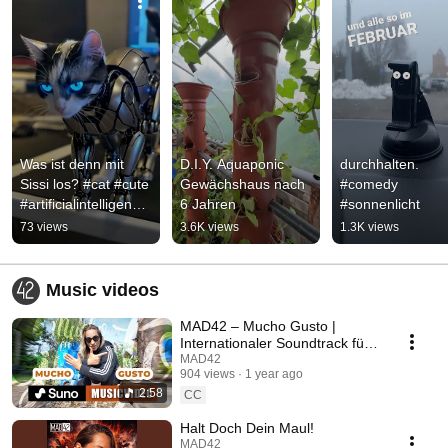
Was ist denn mit 
D.I.Y. Aquaponic 
durchhalten. 
Sissi los? #cat #cute 
Gewächshaus nach 
#comedy 
#artificialintelligence 
6 Jahren
#sonnenlicht
#robot #kitten
73 views
3.6K views
1.3K views
Music videos
MAD42 – Mucho Gusto |
Internationaler Soundtrack für
Naturliebhaber 🌿🎶
MAD42
904 views
1 year ago
2:58
CC
Halt Doch Dein Maul!
MAD42