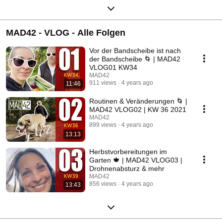
MAD42 - VLOG - Alle Folgen
Vor der Bandscheibe ist nach
der Bandscheibe 🌀 | MAD42
VLOG01 KW34
MAD42
911 views
4 years ago
11:46
Routinen & Veränderungen 🌀 |
MAD42 VLOG02 | KW 36 2021
MAD42
899 views
4 years ago
13:13
Herbstvorbereitungen im
Garten 🍁 | MAD42 VLOG03 |
Drohnenabsturz & mehr
MAD42
856 views
4 years ago
13:43