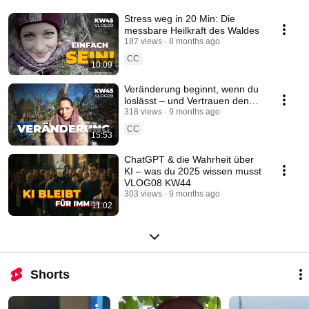
Stress weg in 20 Min: Die
messbare Heilkraft des Waldes
187 views
8 months ago
CC
10:09
Veränderung beginnt, wenn du
loslässt – und Vertrauen den
Platz der Angst einnimmt.
318 views
9 months ago
CC
15:53
ChatGPT & die Wahrheit über
KI – was du 2025 wissen musst
VLOG08 KW44
303 views
9 months ago
11:02
Shorts