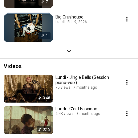
7
Big Crusheuse
Lundi · Feb 9, 2026
1
Videos
Lundi - Jingle Bells (Session
piano-voix)
75 views
7 months ago
3:48
Lundi - C'est Fascinant
2.4K views
8 months ago
3:15